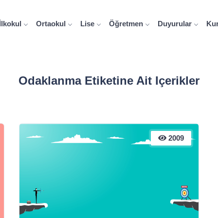
İlkokul
Ortaokul
Lise
Öğretmen
Duyurular
Ku
Odaklanma Etiketine Ait Içerikler
2009