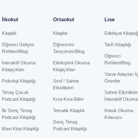
İlkokul
Ortaokul
Lise
Kitaplık
Kitaplık
Edebiyat Kitaplığ
Öğrenci Gelişim
Öğrencimi
Tarih Kitaplığı
Rehberi/Blog
Tanıyorum/Blog
Öğrenci
İnteraktif Okuma
Etkileşimli Okuma
Rehberi/Blog
Kitapçıkları
Kitapçıkları
Yazar Adayları İ
Psikoloji Kitaplığı
Sınıf / Sahne
Öneriler
Etkinlikleri
Timaş Çocuk
Sahne Etkinlikler
Podcast Kitaplığı
Kısa Kısa Bilim
İnteraktif Okuma
İlk Genç Timaş
Tematik Kitaplık
Klasik Okuma
Podcast Kitaplığı
Kılavuzu
Genç Timaş
Mavi Kirpi Kitaplığı
Podcast Kitaplığı