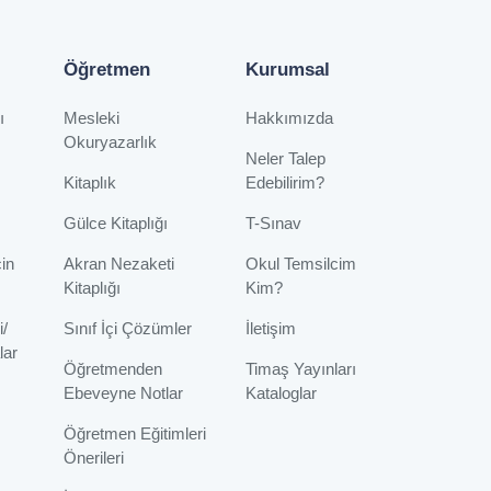
Öğretmen
Kurumsal
ı
Mesleki
Hakkımızda
Okuryazarlık
Neler Talep
Kitaplık
Edebilirim?
Gülce Kitaplığı
T-Sınav
çin
Akran Nezaketi
Okul Temsilcim
Kitaplığı
Kim?
i/
Sınıf İçi Çözümler
İletişim
lar
Öğretmenden
Timaş Yayınları
Ebeveyne Notlar
Kataloglar
Öğretmen Eğitimleri
Önerileri