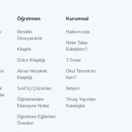
Öğretmen
Kurumsal
ı
Mesleki
Hakkımızda
Okuryazarlık
Neler Talep
Kitaplık
Edebilirim?
Gülce Kitaplığı
T-Sınav
çin
Akran Nezaketi
Okul Temsilcim
Kitaplığı
Kim?
i/
Sınıf İçi Çözümler
İletişim
lar
Öğretmenden
Timaş Yayınları
Ebeveyne Notlar
Kataloglar
Öğretmen Eğitimleri
Önerileri