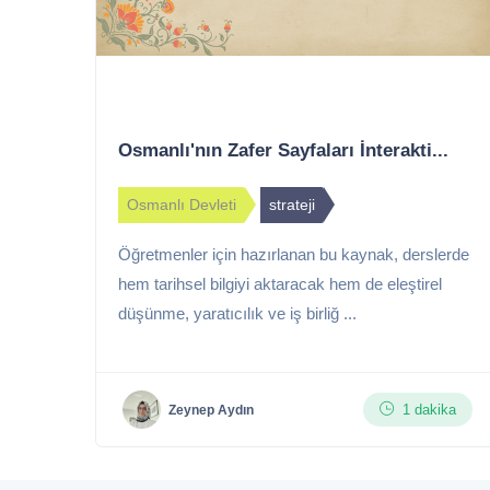
Osmanlı'nın Zafer Sayfaları İnterakti...
Osmanlı Devleti
strateji
Öğretmenler için hazırlanan bu kaynak, derslerde
hem tarihsel bilgiyi aktaracak hem de eleştirel
düşünme, yaratıcılık ve iş birliğ ...
1 dakika
Zeynep Aydın