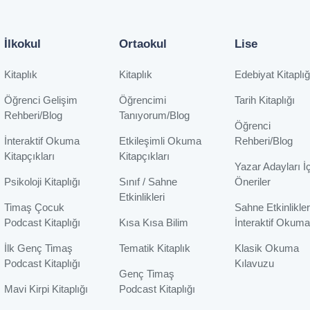
İlkokul
Ortaokul
Lise
Kitaplık
Kitaplık
Edebiyat Kitaplığ
Öğrenci Gelişim
Öğrencimi
Tarih Kitaplığı
Rehberi/Blog
Tanıyorum/Blog
Öğrenci
İnteraktif Okuma
Etkileşimli Okuma
Rehberi/Blog
Kitapçıkları
Kitapçıkları
Yazar Adayları İ
Psikoloji Kitaplığı
Sınıf / Sahne
Öneriler
Etkinlikleri
Timaş Çocuk
Sahne Etkinlikler
Podcast Kitaplığı
Kısa Kısa Bilim
İnteraktif Okuma
İlk Genç Timaş
Tematik Kitaplık
Klasik Okuma
Podcast Kitaplığı
Kılavuzu
Genç Timaş
Mavi Kirpi Kitaplığı
Podcast Kitaplığı