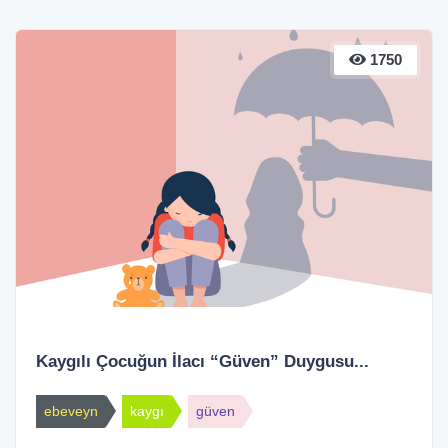
1750
Kaygılı Çocuğun İlacı “Güven” Duygusu...
ebeveyn
kaygı
güven