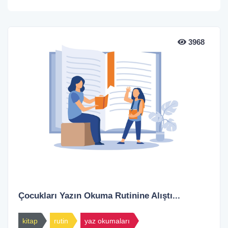
3968
Çocukları Yazın Okuma Rutinine Alıştı...
kitap
rutin
yaz okumaları