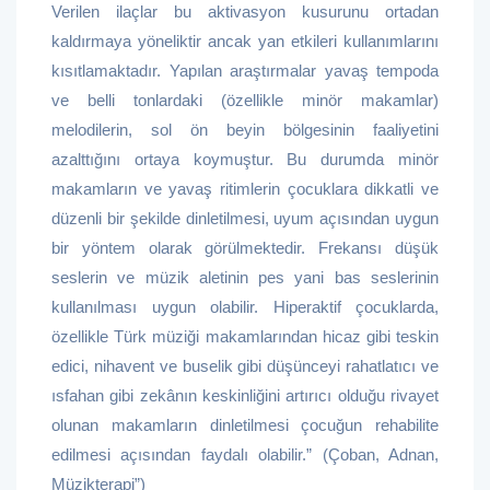
Verilen ilaçlar bu aktivasyon kusurunu ortadan
kaldırmaya yöneliktir ancak yan etkileri kullanımlarını
kısıtlamaktadır. Yapılan araştırmalar yavaş tempoda
ve belli tonlardaki (özellikle minör makamlar)
melodilerin, sol ön beyin bölgesinin faaliyetini
azalttığını ortaya koymuştur. Bu durumda minör
makamların ve yavaş ritimlerin çocuklara dikkatli ve
düzenli bir şekilde dinletilmesi, uyum açısından uygun
bir yöntem olarak görülmektedir. Frekansı düşük
seslerin ve müzik aletinin pes yani bas seslerinin
kullanılması uygun olabilir. Hiperaktif çocuklarda,
özellikle Türk müziği makamlarından hicaz gibi teskin
edici, nihavent ve buselik gibi düşünceyi rahatlatıcı ve
ısfahan gibi zekânın keskinliğini artırıcı olduğu rivayet
olunan makamların dinletilmesi çocuğun rehabilite
edilmesi açısından faydalı olabilir.” (Çoban, Adnan,
Müzikterapi”)