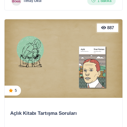
1 dakika
Timaş Okul
887
5
Açlık Kitabı Tartışma Soruları