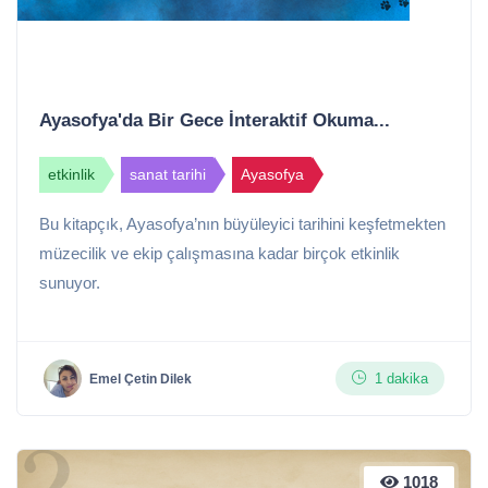
Ayasofya'da Bir Gece İnteraktif Okuma...
etkinlik
sanat tarihi
Ayasofya
Bu kitapçık, Ayasofya’nın büyüleyici tarihini keşfetmekten
müzecilik ve ekip çalışmasına kadar birçok etkinlik
sunuyor.
1 dakika
Emel Çetin Dilek
1018