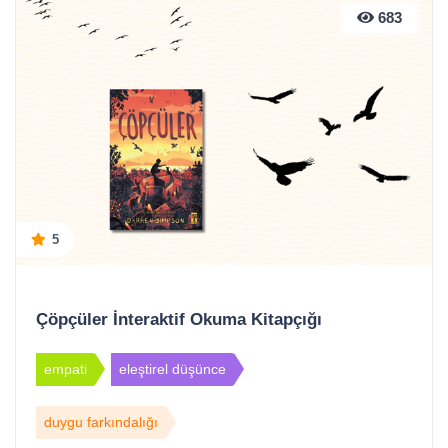
683
5
Çöpçüler İnteraktif Okuma Kitapçığı
empati
eleştirel düşünce
duygu farkındalığı