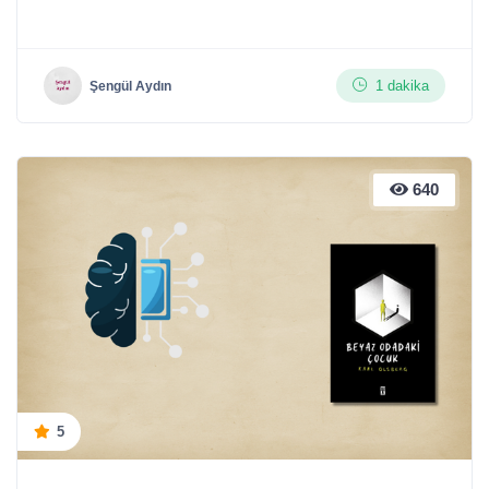
1 dakika
Şengül Aydın
640
5