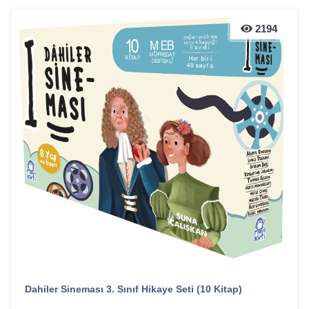
2194
2194
Dahiler Sineması 3. Sınıf Hikaye Seti (10 Kitap)