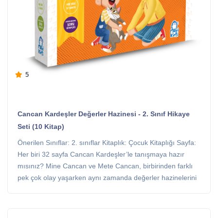
5
Cancan Kardeşler Değerler Hazinesi - 2. Sınıf Hikaye
Seti (10 Kitap)
Önerilen Sınıflar: 2. sınıflar Kitaplık: Çocuk Kitaplığı Sayfa:
Her biri 32 sayfa Cancan Kardeşler’le tanışmaya hazır
mısınız? Mine Cancan ve Mete Cancan, birbirinden farklı
pek çok olay yaşarken aynı zamanda değerler hazinelerini
sizinle paylaşıyor. Bu hazinede neler mi var? Dürüstlük,
hayvan sevgisi, alçak gönüllülük, yardımlaşma… Daha
neler neler… Türkçe ve Hayat Bilgisi müfredatından yola