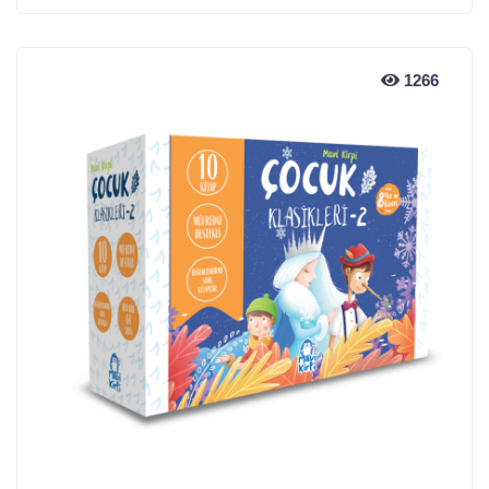
1266
1266