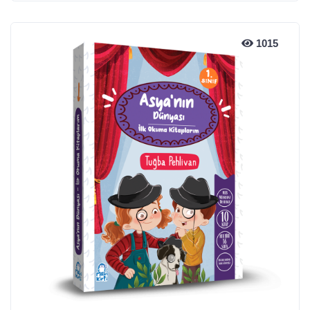
1015
1015