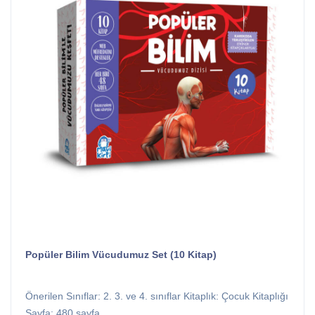
Popüler Bilim Vücudumuz Set (10 Kitap)
Önerilen Sınıflar: 2. 3. ve 4. sınıflar Kitaplık: Çocuk Kitaplığı
Sayfa: 480 sayfa