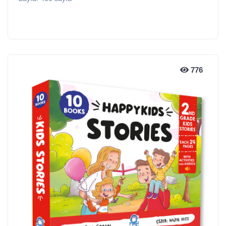
776
776