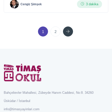
3 dakika
Cengiz Şimşek
Next
1
2
Bahçelievler Mahallesi, Zübeyde Hanım Caddesi, No:8. 34260
Üsküdar / İstanbul
info@timasyayinlari.com