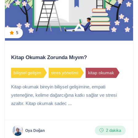
5
Kitap Okumak Zorunda Mıyım?
bilişsel gelişim
stres yönetimi
kitap okumak
Kitap okumak bireyin bilişsel gelişimine, empati
yeteneğine, kelime dağarcığına katkı sağlar ve stresi
azaltır. Kitap okumak sadec ...
2 dakika
Oya Doğan