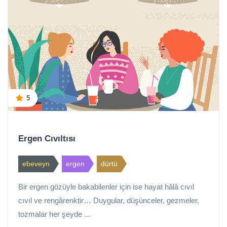
5
Ergen Cıvıltısı
ebeveyn
ergen
dürtü
Bir ergen gözüyle bakabilenler için ise hayat hâlâ cıvıl
cıvıl ve rengârenktir… Duygular, düşünceler, gezmeler,
tozmalar her şeyde ...