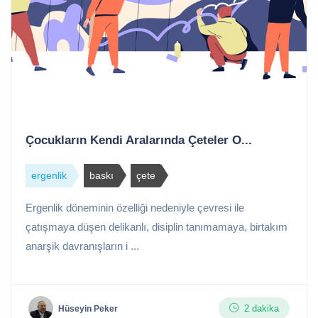
Çocukların Kendi Aralarında Çeteler O...
ergenlik
baskı
çete
Ergenlik döneminin özelliği nedeniyle çevresi ile
çatışmaya düşen delikanlı, disiplin tanımamaya, birtakım
anarşik davranışların i ...
2 dakika
Hüseyin Peker