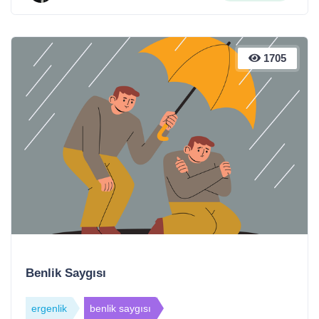
1705
Benlik Saygısı
ergenlik
benlik saygısı