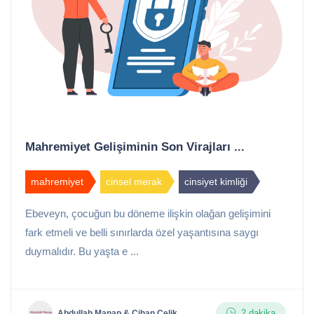
Mahremiyet Gelişiminin Son Virajları ...
mahremiyet
cinsel merak
cinsiyet kimliği
Ebeveyn, çocuğun bu döneme ilişkin olağan gelişimini
fark etmeli ve belli sınırlarda özel yaşantısına saygı
duymalıdır. Bu yaşta e ...
2 dakika
Abdullah Manap & Cihan Çelik