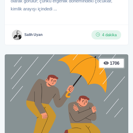
olarak görülür; çünkü ergenlik dönemindeki çocuklar,
kimlik arayışı içindedi ...
4 dakika
Salih Uyan
1706