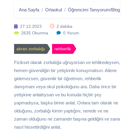
Ana Sayfa
Ortaokul
Öğrencimi Tanıyorum/Blog
Akra
27.12.2023
2 dakika
2635 Okunma
0 Yorum
akran zorbalığı
rehberlik
Fiziksel olarak zorbalığa uğruyorsan ve tehlikedeysen,
hemen güvendiğin bir yetişkinle konuşmalısın. Ailene
gidemezsen, güvenilir bir öğretmen, rehberlik
danışmanı veya okul psikoloğunu ara. Daha önce bir
yetişkine anlattıysan ve bu konuda hiçbir şey
yapmadıysa, başka birine anlat. Onlara tam olarak ne
olduğunu, zorbalığı kimin yaptığını, nerede ve ne
zaman olduğunu ne zamandır başına geldiğini ve sana
nasıl hissettirdiğini anlat.