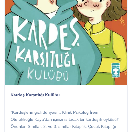
Kardeş Karşıtlığı Kulübü
"Kardeşlerin gizli dünyası... Klinik Psikolog İrem
Oturaklıoğlu Kaya'dan içinizi ısıtacak bir kardeşlik öyküsü!"
Önerilen Sınıflar: 2. ve 3. sınıflar Kitaplık: Çocuk Kitaplığı