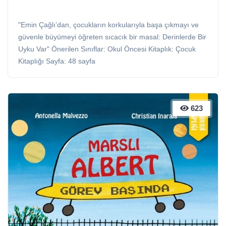
"Emin Çağlı’dan, çocukların korkularıyla başa çıkmayı ve
güvenle büyümeyi öğreten sıcacık bir masal: Derinlerde Bir
Uyku Var" Önerilen Sınıflar: Okul Öncesi Kitaplık: Çocuk
Kitaplığı Sayfa: 48 sayfa
623
623