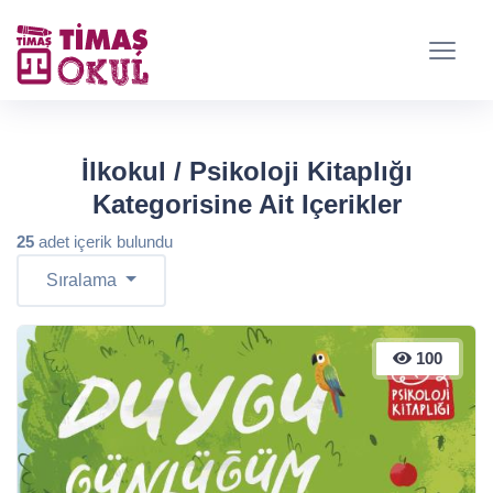
İlkokul / Psikoloji Kitaplığı
Kategorisine Ait Içerikler
25
adet içerik bulundu
Sıralama
100
100