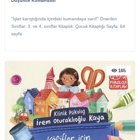
Düşünce Kumandası
"İşler karıştığında içindeki kumandaya sarıl!" Önerilen
Sınıflar: 3. ve 4. sınıflar Kitaplık: Çocuk Kitaplığı Sayfa: 64
sayfa
165
165