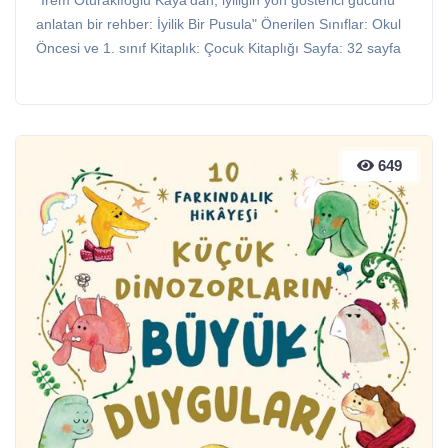
"İrem Oturaklıoğlu Kaya’dan, iyiliğin yön gösterici gücünü
anlatan bir rehber: İyilik Bir Pusula" Önerilen Sınıflar: Okul
Öncesi ve 1. sınıf Kitaplık: Çocuk Kitaplığı Sayfa: 32 sayfa
649
649