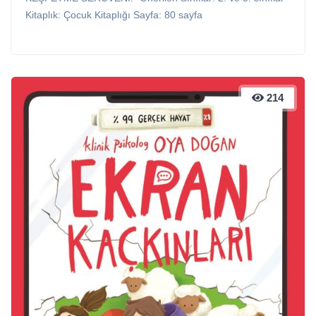
Kitaplık: Çocuk Kitaplığı Sayfa: 80 sayfa
214
214