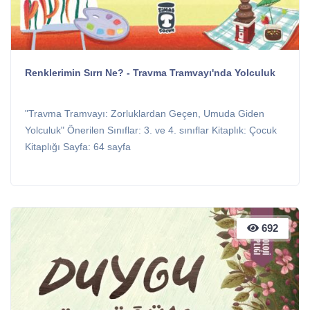
Renklerimin Sırrı Ne? - Travma Tramvayı'nda Yolculuk
"Travma Tramvayı: Zorluklardan Geçen, Umuda Giden
Yolculuk" Önerilen Sınıflar: 3. ve 4. sınıflar Kitaplık: Çocuk
Kitaplığı Sayfa: 64 sayfa
692
692