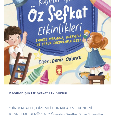
Kaşifler İçin Öz Şefkat Etkinlikleri
"BİR MAHALLE, GİZEMLİ DURAKLAR VE KENDİNİ
KEŞFETME SERÜVENİ!" Önerilen Sınıflar: 2. ve 3. sınıflar