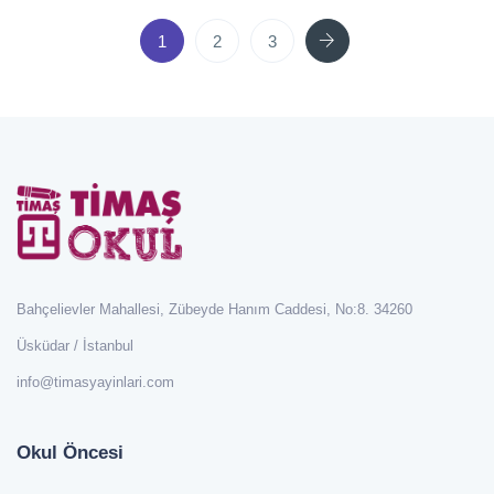
Next
1
2
3
Bahçelievler Mahallesi, Zübeyde Hanım Caddesi, No:8. 34260
Üsküdar / İstanbul
info@timasyayinlari.com
Okul Öncesi