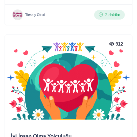
2 dakika
Timaş Okul
912
İyi İnsan Olma Yolculuğu