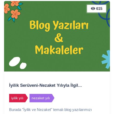
615
İyilik Serüveni-Nezaket Yılıyla İlgil...
iyilik yılı
nezaket yılı
Burada "İyilik ve Nezaket" temalı blog yazılarımızı