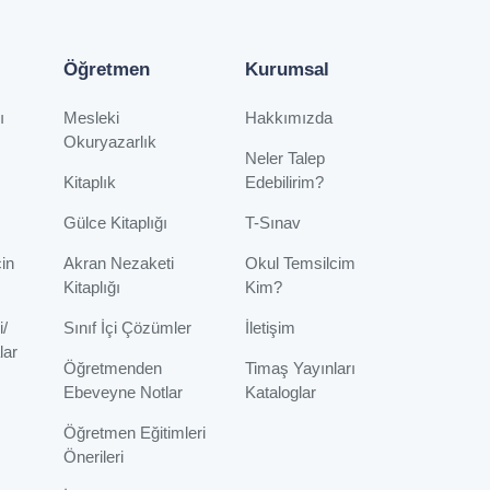
Öğretmen
Kurumsal
ı
Mesleki
Hakkımızda
Okuryazarlık
Neler Talep
Kitaplık
Edebilirim?
Gülce Kitaplığı
T-Sınav
çin
Akran Nezaketi
Okul Temsilcim
Kitaplığı
Kim?
i/
Sınıf İçi Çözümler
İletişim
lar
Öğretmenden
Timaş Yayınları
Ebeveyne Notlar
Kataloglar
Öğretmen Eğitimleri
Önerileri