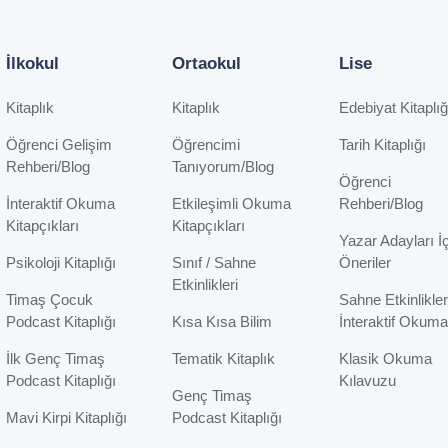
İlkokul
Ortaokul
Lise
Kitaplık
Kitaplık
Edebiyat Kitaplığ
Öğrenci Gelişim
Öğrencimi
Tarih Kitaplığı
Rehberi/Blog
Tanıyorum/Blog
Öğrenci
İnteraktif Okuma
Etkileşimli Okuma
Rehberi/Blog
Kitapçıkları
Kitapçıkları
Yazar Adayları İ
Psikoloji Kitaplığı
Sınıf / Sahne
Öneriler
Etkinlikleri
Timaş Çocuk
Sahne Etkinlikler
Podcast Kitaplığı
Kısa Kısa Bilim
İnteraktif Okuma
İlk Genç Timaş
Tematik Kitaplık
Klasik Okuma
Podcast Kitaplığı
Kılavuzu
Genç Timaş
Mavi Kirpi Kitaplığı
Podcast Kitaplığı