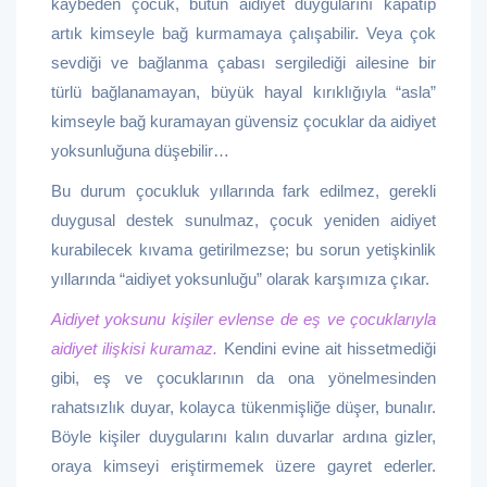
kaybeden çocuk, bütün aidiyet duygularını kapatıp
artık kimseyle bağ kurmamaya çalışabilir. Veya çok
sevdiği ve bağlanma çabası sergilediği ailesine bir
türlü bağlanamayan, büyük hayal kırıklığıyla “asla”
kimseyle bağ kuramayan güvensiz çocuklar da aidiyet
yoksunluğuna düşebilir…
Bu durum çocukluk yıllarında fark edilmez, gerekli
duygusal destek sunulmaz, çocuk yeniden aidiyet
kurabilecek kıvama getirilmezse; bu sorun yetişkinlik
yıllarında “aidiyet yoksunluğu” olarak karşımıza çıkar.
Aidiyet yoksunu kişiler evlense de eş ve çocuklarıyla
aidiyet ilişkisi kuramaz.
Kendini evine ait hissetmediği
gibi, eş ve çocuklarının da ona yönelmesinden
rahatsızlık duyar, kolayca tükenmişliğe düşer, bunalır.
Böyle kişiler duygularını kalın duvarlar ardına gizler,
oraya kimseyi eriştirmemek üzere gayret ederler.