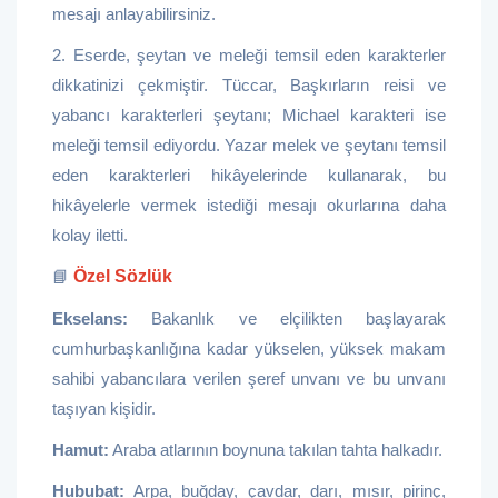
mesajı anlayabilirsiniz.
2. Eserde, şeytan ve meleği temsil eden karakterler
dikkatinizi çekmiştir. Tüccar, Başkırların reisi ve
yabancı karakterleri şeytanı; Michael karakteri ise
meleği temsil ediyordu. Yazar melek ve şeytanı temsil
eden karakterleri hikâyelerinde kullanarak, bu
hikâyelerle vermek istediği mesajı okurlarına daha
kolay iletti.
📘
Özel Sözlük
Ekselans:
Bakanlık ve elçilikten başlayarak
cumhurbaşkanlığına kadar yükselen, yüksek makam
sahibi yabancılara verilen şeref unvanı ve bu unvanı
taşıyan kişidir.
Hamut:
Araba atlarının boynuna takılan tahta halkadır.
Hububat:
Arpa, buğday, çavdar, darı, mısır, pirinç,