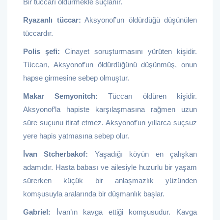
Bir tüccarı öldürmekle suçlanır.
Ryazanlı tüccar:
Aksyonof’un öldürdüğü düşünülen
tüccardır.
Polis şefi:
Cinayet soruşturmasını yürüten kişidir.
Tüccarı, Aksyonof’un öldürdüğünü düşünmüş, onun
hapse girmesine sebep olmuştur.
Makar Semyonitch:
Tüccarı öldüren kişidir.
Aksyonof’la hapiste karşılaşmasına rağmen uzun
süre suçunu itiraf etmez. Aksyonof’un yıllarca suçsuz
yere hapis yatmasına sebep olur.
İvan Stcherbakof:
Yaşadığı köyün en çalışkan
adamıdır. Hasta babası ve ailesiyle huzurlu bir yaşam
sürerken küçük bir anlaşmazlık yüzünden
komşusuyla aralarında bir düşmanlık başlar.
Gabriel:
İvan’ın kavga ettiği komşusudur. Kavga