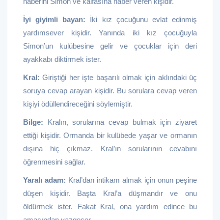
haberini Simon ve kalfasına haber veren kişidir.
İyi giyimli bayan:
İki kız çocuğunu evlat edinmiş
yardımsever kişidir. Yanında iki kız çocuğuyla
Simon’un kulübesine gelir ve çocuklar için deri
ayakkabı diktirmek ister.
Kral:
Giriştiği her işte başarılı olmak için aklındaki üç
soruya cevap arayan kişidir. Bu sorulara cevap veren
kişiyi ödüllendireceğini söylemiştir.
Bilge:
Kralın, sorularına cevap bulmak için ziyaret
ettiği kişidir. Ormanda bir kulübede yaşar ve ormanın
dışına hiç çıkmaz. Kral’ın sorularının cevabını
öğrenmesini sağlar.
Yaralı adam:
Kral’dan intikam almak için onun peşine
düşen kişidir. Başta Kral’a düşmandır ve onu
öldürmek ister. Fakat Kral, ona yardım edince bu
amacından vazgeçer.