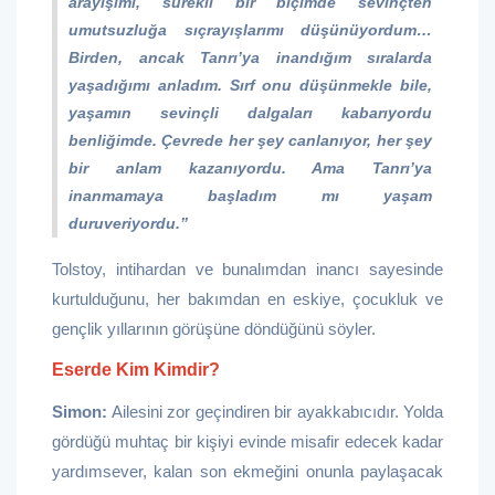
arayışımı, sürekli bir biçimde sevinçten
umutsuzluğa sıçrayışlarımı düşünüyordum…
Birden, ancak Tanrı’ya inandığım sıralarda
yaşadığımı anladım. Sırf onu düşünmekle bile,
yaşamın sevinçli dalgaları kabarıyordu
benliğimde. Çevrede her şey canlanıyor, her şey
bir anlam kazanıyordu. Ama Tanrı’ya
inanmamaya başladım mı yaşam
duruveriyordu.”
Tolstoy, intihardan ve bunalımdan inancı sayesinde
kurtulduğunu, her bakımdan en eskiye, çocukluk ve
gençlik yıllarının görüşüne döndüğünü söyler.
Eserde Kim Kimdir?
Simon:
Ailesini zor geçindiren bir ayakkabıcıdır. Yolda
gördüğü muhtaç bir kişiyi evinde misafir edecek kadar
yardımsever, kalan son ekmeğini onunla paylaşacak