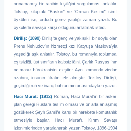
arınamamış bir rahibin kişiliğini sorgulaması anlatılır.
Tolstoy, kitaptaki “Baskın” ve “Orman Kesimi” isimli
öyküleri ise, orduda görev yaptığı zaman yazdı. Bu
öykülerle savaşa karşı olduğunu anlatmak istedi.
Diriliş: (1899)
Diriliş’te genç ve yakışıklı bir soylu olan
Prens Nehludov’ın hizmetçi kızı Katyuşa Maslova’yla
yaşadığı aşk anlatılır. Tolstoy, bu romanıyla toplumsal
eşitsizliği, üst sınıfların kalpsizliğini, Çarlık Rusyası’nın
acımasız bürokrasisini eleştirir. Aynı zamanda vicdan
azabını, insanın fıtratını ele almıştır. Tolstoy Diriliş’i,
geçirdiği ruh ve inanç buhranının ortasındayken yazdı.
Hacı Murat: (1912)
Roman, Hacı Murat’ın bir askeri
plan gereği Ruslara teslim olması ve onlarla anlaşmış
gözükerek Şeyh Şamil’e karşı bir harekete komutanlık
etmesiyle başlar. Hacı Murat’ı, Kırım Savaşı
izlenimlerinden yararlanarak yazan Tolstoy, 1896-1904