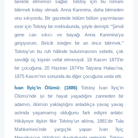
tanıklık etmemizi sağlar. Tolstoy için bu romanı
bitirmek kolay olmadı. Anna Karenina, daha bitmeden
onu sıkıyordu. Bir gazetede bölüm bölüm yayımlanan
eser için Tolstoy bir mektubunda, şöyle demişti: “Şimdi
gene can sıkıcı ve bayağı Anna Karenina’ya
girişiyorum. Biricik isteğim bir an önce bitirmek.”
Tolstoy’un bu ruh hâlinde bulunmasının sebebi, çok
sevdiği üç kişinin vefat etmesiydi. 18 Kasım 1873’te
bir çocuğuna, 20 Haziran 1874’te Tatyana Halası’na,
1875 Kasım’nın sonunda da diğer çocuğuna veda etti.
İvan İlyiç’in Ölümü: (1886)
Tolstoy İvan İlyiç’in
Ölümü’nde iyi bir hayat yaşadığını zanneden bir
adamın, ölümün yaklaştığını anladıkça yavaş yavaş
aslında yaşamamış olduğunu fark edişini anlatır.
Hikâyeye ilişkin fikir Tolstoy’un aklına, 1881’de Tula
Mahkemesi’nde yargıçlık yapan İvan İlyiç
Meşnikov’un öldüğünü duyduğunda gelmiştir. Tolstoy