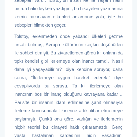
sebepleri vardı. Tolstoy’un İnsan Ne İle Yaşar’ı nasıl
bir ruh hâlindeyken yazdığını, bu hikâyeleri yazmasına
zemin hazırlayan etkenleri anlamanın yolu, işte bu
sebepleri bilmekten geçer.
Tolstoy, evlenmeden önce yabancı ülkeleri gezme
fırsatı bulmuş, Avrupa kültürünün seçkin düşünürleri
ile sohbet etmişti. Bu ziyaretlerden gördü ki; onların da
tıpkı kendisi gibi ilerlemeye olan inancı tamdı. “Nasıl
daha iyi yaşayabilirim?” diye kendine soruyor, daha
sonra, “İlerlemeye uygun hareket ederek.” diye
cevaplıyordu bu soruyu. Ta ki, ilerlemeye olan
inancının boş bir inanç olduğunu kavrayana kadar…
Paris’te bir insanın idam edilmesine şahit olmasıyla
ilerleme konusundaki fikirlerine artık itibar etmemeye
başlamıştı. Çünkü ona göre, varlığın ve ilerlemenin
hiçbir teorisi bu cinayeti haklı çıkaramazdı. Genç
yaşta hastalanan kardeşinin niçin yaşadığını