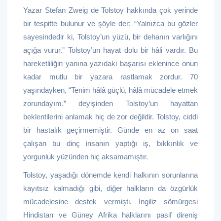
Yazar Stefan Zweig de Tolstoy hakkında çok yerinde
bir tespitte bulunur ve şöyle der: “Yalnızca bu gözler
sayesindedir ki, Tolstoy’un yüzü, bir dehanın varlığını
açığa vurur.” Tolstoy’un hayat dolu bir hâli vardır. Bu
hareketliliğin yanına yazıdaki başarısı eklenince onun
kadar mutlu bir yazara rastlamak zordur. 70
yaşındayken, “Tenim hâlâ güçlü, hâlâ mücadele etmek
zorundayım.” deyişinden Tolstoy’un hayattan
beklentilerini anlamak hiç de zor değildir. Tolstoy, ciddi
bir hastalık geçirmemiştir. Günde en az on saat
çalışan bu dinç insanın yaptığı iş, bıkkınlık ve
yorgunluk yüzünden hiç aksamamıştır.
Tolstoy, yaşadığı dönemde kendi halkının sorunlarına
kayıtsız kalmadığı gibi, diğer halkların da özgürlük
mücadelesine destek vermişti. İngiliz sömürgesi
Hindistan ve Güney Afrika halklarını pasif direniş