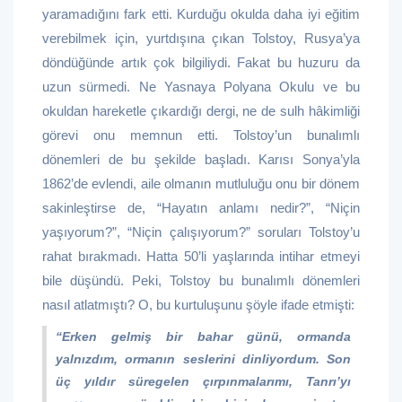
yaramadığını fark etti. Kurduğu okulda daha iyi eğitim
verebilmek için, yurtdışına çıkan Tolstoy, Rusya’ya
döndüğünde artık çok bilgiliydi. Fakat bu huzuru da
uzun sürmedi. Ne Yasnaya Polyana Okulu ve bu
okuldan hareketle çıkardığı dergi, ne de sulh hâkimliği
görevi onu memnun etti. Tolstoy’un bunalımlı
dönemleri de bu şekilde başladı. Karısı Sonya’yla
1862’de evlendi, aile olmanın mutluluğu onu bir dönem
sakinleştirse de, “Hayatın anlamı nedir?”, “Niçin
yaşıyorum?”, “Niçin çalışıyorum?” soruları Tolstoy’u
rahat bırakmadı. Hatta 50’li yaşlarında intihar etmeyi
bile düşündü. Peki, Tolstoy bu bunalımlı dönemleri
nasıl atlatmıştı? O, bu kurtuluşunu şöyle ifade etmişti:
“Erken gelmiş bir bahar günü, ormanda
yalnızdım, ormanın seslerini dinliyordum. Son
üç yıldır süregelen çırpınmalarımı, Tanrı’yı