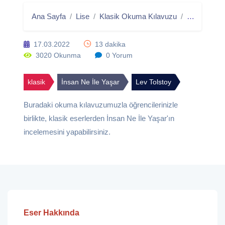
Ana Sayfa
Lise
Klasik Okuma Kılavuzu
İnsan Ne İ
17.03.2022
13 dakika
3020 Okunma
0 Yorum
klasik
İnsan Ne İle Yaşar
Lev Tolstoy
Buradaki okuma kılavuzumuzla öğrencilerinizle
birlikte, klasik eserlerden İnsan Ne İle Yaşar'ın
incelemesini yapabilirsiniz.
Eser Hakkında