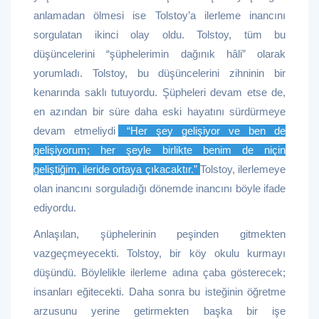
anlamadan ölmesi ise Tolstoy’a ilerleme inancını
sorgulatan ikinci olay oldu. Tolstoy, tüm bu
düşüncelerini “şüphelerimin dağınık hâli” olarak
yorumladı. Tolstoy, bu düşüncelerini zihninin bir
kenarında saklı tutuyordu. Şüpheleri devam etse de,
en azından bir süre daha eski hayatını sürdürmeye
devam etmeliydi
.
“Her şey gelişiyor ve ben de
gelişiyorum; her şeyle birlikte benim de niçin
geliştiğim, ileride ortaya çıkacaktır.”
Tolstoy, ilerlemeye
olan inancını sorguladığı dönemde inancını böyle ifade
ediyordu.
Anlaşılan, şüphelerinin peşinden gitmekten
vazgeçmeyecekti. Tolstoy, bir köy okulu kurmayı
düşündü. Böylelikle ilerleme adına çaba gösterecek;
insanları eğitecekti. Daha sonra bu isteğinin öğretme
arzusunu yerine getirmekten başka bir işe