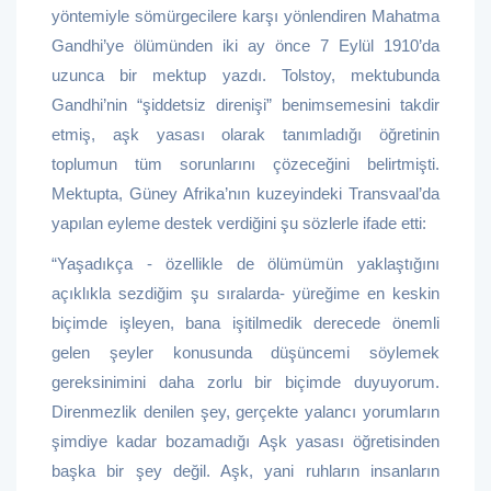
yöntemiyle sömürgecilere karşı yönlendiren Mahatma
Gandhi’ye ölümünden iki ay önce 7 Eylül 1910’da
uzunca bir mektup yazdı. Tolstoy, mektubunda
Gandhi’nin “şiddetsiz direnişi” benimsemesini takdir
etmiş, aşk yasası olarak tanımladığı öğretinin
toplumun tüm sorunlarını çözeceğini belirtmişti.
Mektupta, Güney Afrika’nın kuzeyindeki Transvaal’da
yapılan eyleme destek verdiğini şu sözlerle ifade etti:
“Yaşadıkça - özellikle de ölümümün yaklaştığını
açıklıkla sezdiğim şu sıralarda- yüreğime en keskin
biçimde işleyen, bana işitilmedik derecede önemli
gelen şeyler konusunda düşüncemi söylemek
gereksinimini daha zorlu bir biçimde duyuyorum.
Direnmezlik denilen şey, gerçekte yalancı yorumların
şimdiye kadar bozamadığı Aşk yasası öğretisinden
başka bir şey değil. Aşk, yani ruhların insanların