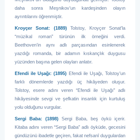
daha sonra Meşnikov’un kardeşinden olayın
ayrıntılarını öğrenmiştir.
Kroyçer Sonat: (1889)
Tolstoy, Kroyçer Sonat’la
“müzikal roman” türünün ilk örneğini verdi.
Beethoven’in aynı adlı parçasından esinlenerek
yazdığı romanda, bir adamın kıskançlık duygusu
yüzünden başına gelen olayları anlatır.
Efendi ile Uşağı: (1895)
Efendi ile Uşağı, Tolstoy’un
farklı dönemlerde yazdığı üç hikâyeden oluşur.
Tolstoy, esere adını veren “Efendi ile Uşağı” adlı
hikâyesinde sevgi ve şefkatin insanlık için kurtuluş
yolu olduğunu vurgular.
Sergi Baba: (1898)
Sergi Baba, beş öykü içerir.
Kitaba adını veren “Sergi Baba” adlı öyküde, gecesini
gündüzünü ibadetle geçiren, fakat nefsanî duygulardan