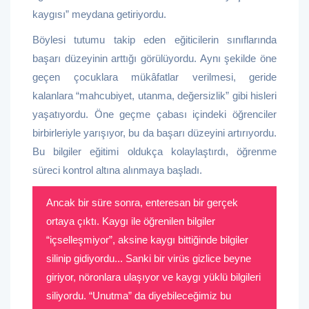
kaygısı” meydana getiriyordu.
Böylesi tutumu takip eden eğiticilerin sınıflarında
başarı düzeyinin arttığı görülüyordu. Aynı şekilde öne
geçen çocuklara mükâfatlar verilmesi, geride
kalanlara “mahcubiyet, utanma, değersizlik” gibi hisleri
yaşatıyordu. Öne geçme çabası içindeki öğrenciler
birbirleriyle yarışıyor, bu da başarı düzeyini artırıyordu.
Bu bilgiler eğitimi oldukça kolaylaştırdı, öğrenme
süreci kontrol altına alınmaya başladı.
Ancak bir süre sonra, enteresan bir gerçek
ortaya çıktı. Kaygı ile öğrenilen bilgiler
“içselleşmiyor”, aksine kaygı bittiğinde bilgiler
silinip gidiyordu... Sanki bir virüs gizlice beyne
giriyor, nöronlara ulaşıyor ve kaygı yüklü bilgileri
siliyordu. “Unutma” da diyebileceğimiz bu