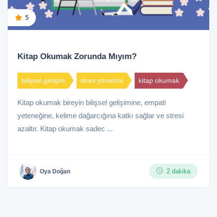
5
Kitap Okumak Zorunda Mıyım?
bilişsel gelişim
stres yönetimi
kitap okumak
Kitap okumak bireyin bilişsel gelişimine, empati
yeteneğine, kelime dağarcığına katkı sağlar ve stresi
azaltır. Kitap okumak sadec ...
2 dakika
Oya Doğan