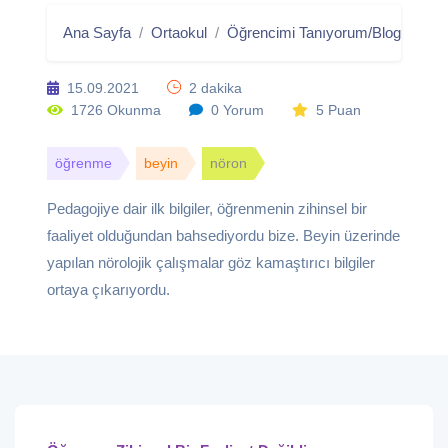
Ana Sayfa
Ortaokul
Öğrencimi Tanıyorum/Blog
Öğre
15.09.2021
2 dakika
1726 Okunma
0 Yorum
5 Puan
öğrenme
beyin
nöron
Pedagojiye dair ilk bilgiler, öğrenmenin zihinsel bir
faaliyet olduğundan bahsediyordu bize. Beyin üzerinde
yapılan nörolojik çalışmalar göz kamaştırıcı bilgiler
ortaya çıkarıyordu.