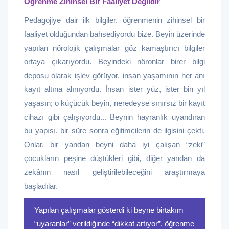
Öğrenme Zihinsel Bir Faaliyet Değildir
Pedagojiye dair ilk bilgiler, öğrenmenin zihinsel bir
faaliyet olduğundan bahsediyordu bize. Beyin üzerinde
yapılan nörolojik çalışmalar göz kamaştırıcı bilgiler
ortaya çıkarıyordu. Beyindeki nöronlar birer bilgi
deposu olarak işlev görüyor, insan yaşamının her anı
kayıt altına alınıyordu. İnsan ister yüz, ister bin yıl
yaşasın; o küçücük beyin, neredeyse sınırsız bir kayıt
cihazı gibi çalışıyordu... Beynin hayranlık uyandıran
bu yapısı, bir süre sonra eğitimcilerin de ilgisini çekti.
Onlar, bir yandan beyni daha iyi çalışan “zeki”
çocukların peşine düştükleri gibi, diğer yandan da
zekânın nasıl geliştirilebileceğini araştırmaya
başladılar.
Yapılan çalışmalar gösterdi ki beyne birtakım
“uyaranlar” verildiğinde “dikkat artıyor”, öğrenme