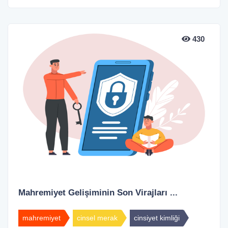
430
Mahremiyet Gelişiminin Son Virajları ...
mahremiyet
cinsel merak
cinsiyet kimliği