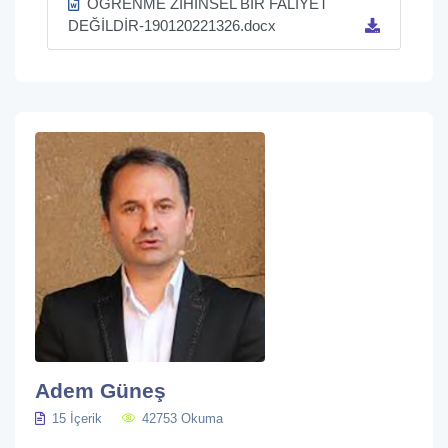
ÖĞRENME ZİHİNSEL BİR FALİYET
DEĞİLDİR-190120221326.docx
Adem Güneş
15 İçerik
42753 Okuma