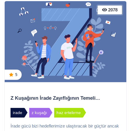
2078
5
Z Kuşağının İrade Zayıflığının Temeli...
irade
z kuşağı
haz erteleme
İrade gücü bizi hedeflerimize ulaştıracak bir güçtür ancak