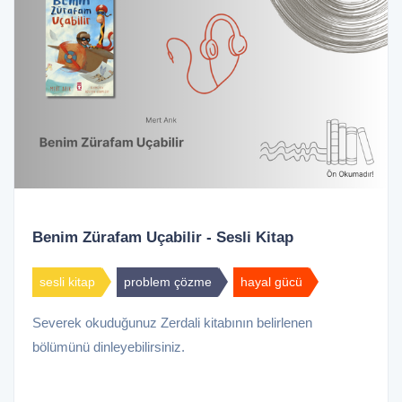
Benim Zürafam Uçabilir - Sesli Kitap
sesli kitap
problem çözme
hayal gücü
Severek okuduğunuz Zerdali kitabının belirlenen
bölümünü dinleyebilirsiniz.