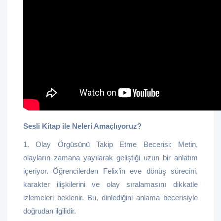
Sesli Kitap ile Neleri Amaçlıyoruz?
1. Olay Örgüsünü Takip Etme Becerisi: Metin,
olayların zamana yayılarak geliştiği uzun bir anlatım
içeriyor. Öğrencilerden Felix’in eve dönüş sürecini,
karakter ilişkilerini ve olay sıralamasını dikkatle
izlemeleri beklenir. Bu, dinlediğini anlama becerisiyle
doğrudan ilgilidir.