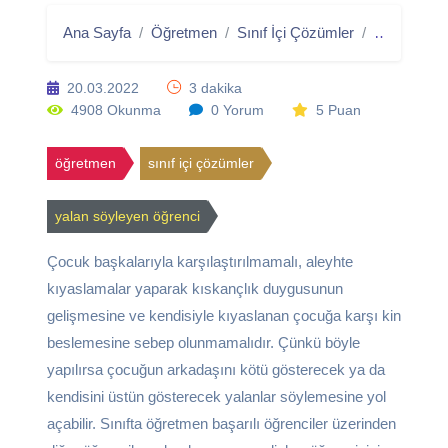
Ana Sayfa
Öğretmen
Sınıf İçi Çözümler
Yalan Söyl
20.03.2022
3 dakika
4908 Okunma
0 Yorum
5 Puan
öğretmen
sınıf içi çözümler
yalan söyleyen öğrenci
Çocuk başkalarıyla karşılaştırılmamalı, aleyhte
kıyaslamalar yaparak kıskançlık duygusunun
gelişmesine ve kendisiyle kıyaslanan çocuğa karşı kin
beslemesine sebep olunmamalıdır. Çünkü böyle
yapılırsa çocuğun arkadaşını kötü gösterecek ya da
kendisini üstün gösterecek yalanlar söylemesine yol
açabilir. Sınıfta öğretmen başarılı öğrenciler üzerinden