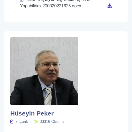
Yapabilirim-200320221625.docx
Hüseyin Peker
7 İçerik
33316 Okuma