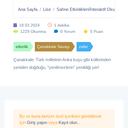
Ana Sayfa
Lise
Sahne Etkinlikleri/İnteraktif Okumalar
18.03.2024
1 dakika
1229 Okunma
0 Yorum
5 Puan
etkinlik
Çanakkale Savaşı
zafer
Çanakkale: Türk milletinin Anka kuşu gibi küllerinden
yeniden doğduğu, “yenilmezlerin" yenildiği yer!
Bu ve buna benzer özel içerikleri görebilmek
için
Giriş yapın
veya
Kayıt olun
...