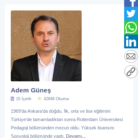
Adem Güneş
15 İçerik
42848 Okuma
1969’da Ankara’da doğdu. İlk, orta ve lise eğitimini
Türkiye’de tamamladıktan sonra Rotterdam Üniversitesi
Pedagoji bölümünden mezun oldu. Yüksek lisansını
Sosyoloji bölümünde yaptı.
Devamı...