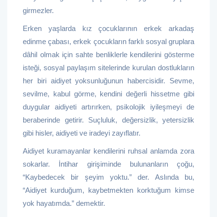
girmezler.
Erken yaşlarda kız çocuklarının erkek arkadaş
edinme çabası, erkek çocukların farklı sosyal gruplara
dâhil olmak için sahte benliklerle kendilerini gösterme
isteği, sosyal paylaşım sitelerinde kurulan dostlukların
her biri aidiyet yoksunluğunun habercisidir. Sevme,
sevilme, kabul görme, kendini değerli hissetme gibi
duygular aidiyeti artırırken, psikolojik iyileşmeyi de
beraberinde getirir. Suçluluk, değersizlik, yetersizlik
gibi hisler, aidiyeti ve iradeyi zayıflatır.
Aidiyet kuramayanlar kendilerini ruhsal anlamda zora
sokarlar. İntihar girişiminde bulunanların çoğu,
“Kaybedecek bir şeyim yoktu.” der. Aslında bu,
“Aidiyet kurduğum, kaybetmekten korktuğum kimse
yok hayatımda.” demektir.