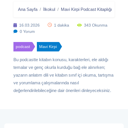
Ana Sayfa
İlkokul
Mavi Kirpi Podcast Kitaplığı
Eğlen
16.03.2026
1 dakika
343 Okunma
0 Yorum
podcast
Mavi Kirpi
Bu podcastte kitabın konusu, karakterleri, ele aldığı
temalar ve genç okurla kurduğu bağ ele alınırken;
yazarın anlatım dili ve kitabın sınıf içi okuma, tartışma
ve yorumlama çalışmalarında nasıl
değerlendirilebileceğine dair önerileri dinleyeceksiniz.