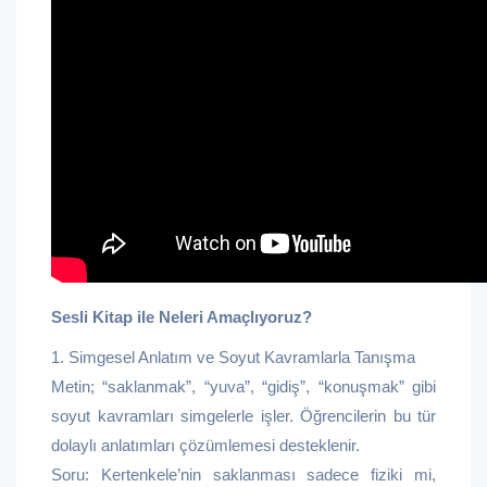
Sesli Kitap ile Neleri Amaçlıyoruz?
1. Simgesel Anlatım ve Soyut Kavramlarla Tanışma
Metin; “saklanmak”, “yuva”, “gidiş”, “konuşmak” gibi
soyut kavramları simgelerle işler. Öğrencilerin bu tür
dolaylı anlatımları çözümlemesi desteklenir.
Soru: Kertenkele’nin saklanması sadece fiziki mi,