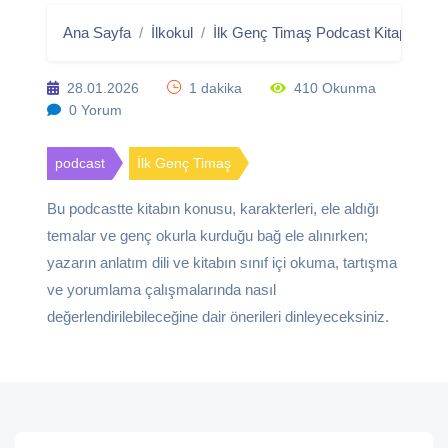
Ana Sayfa
İlkokul
İlk Genç Timaş Podcast Kitaplığı
28.01.2026
1 dakika
410 Okunma
0 Yorum
podcast
İlk Genç Timaş
Bu podcastte kitabın konusu, karakterleri, ele aldığı
temalar ve genç okurla kurduğu bağ ele alınırken;
yazarın anlatım dili ve kitabın sınıf içi okuma, tartışma
ve yorumlama çalışmalarında nasıl
değerlendirilebileceğine dair önerileri dinleyeceksiniz.