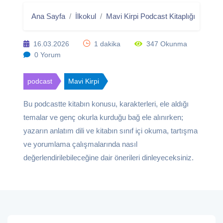
Ana Sayfa
İlkokul
Mavi Kirpi Podcast Kitaplığı
Gökde
16.03.2026
1 dakika
347 Okunma
0 Yorum
podcast
Mavi Kirpi
Bu podcastte kitabın konusu, karakterleri, ele aldığı
temalar ve genç okurla kurduğu bağ ele alınırken;
yazarın anlatım dili ve kitabın sınıf içi okuma, tartışma
ve yorumlama çalışmalarında nasıl
değerlendirilebileceğine dair önerileri dinleyeceksiniz.