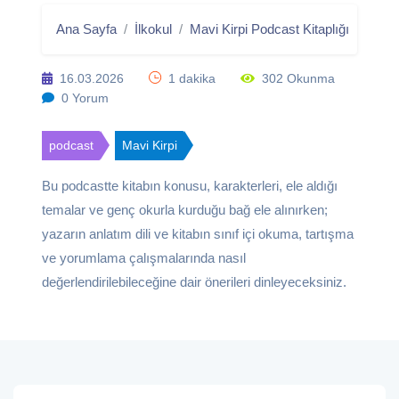
Ana Sayfa
İlkokul
Mavi Kirpi Podcast Kitaplığı
Kıkır
16.03.2026
1 dakika
302 Okunma
0 Yorum
podcast
Mavi Kirpi
Bu podcastte kitabın konusu, karakterleri, ele aldığı
temalar ve genç okurla kurduğu bağ ele alınırken;
yazarın anlatım dili ve kitabın sınıf içi okuma, tartışma
ve yorumlama çalışmalarında nasıl
değerlendirilebileceğine dair önerileri dinleyeceksiniz.