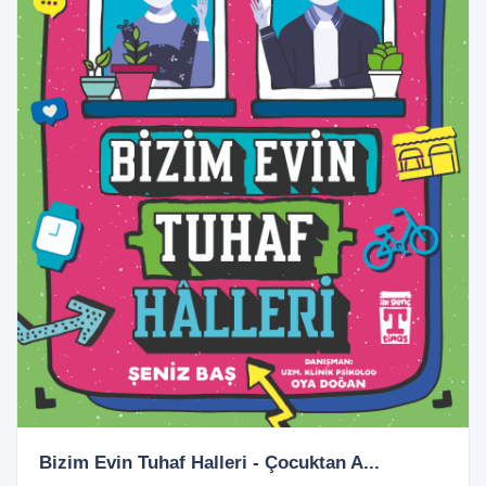
Bizim Evin Tuhaf Halleri - Çocuktan A...