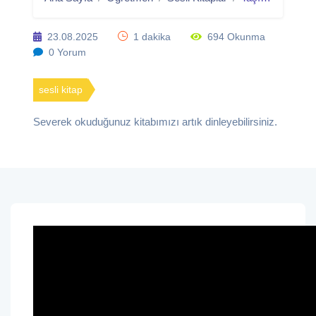
23.08.2025
1 dakika
694 Okunma
0 Yorum
sesli kitap
Severek okuduğunuz kitabımızı artık dinleyebilirsiniz.