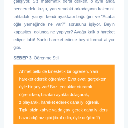
çalışıyor. Siz matematik dersi derken, o aynı anda
penceredeki kuşu, yan sıradaki arkadaşının kalemini,
tahtadaki yazıyı, kendi ayakkabı bağcığını ve “Acaba
öğle yemeğinde ne var?” sorusunu işliyor. Beyin
kapasitesi dolunca ne yapıyor? Ayağa kalkıp hareket
ediyor tabii! Sanki hareket edince beyni format atıyor
gibi.
SEBEP 3
: Öğrenme Stili
Ahmet belki de kinestetik bir öğrenen. Yani
hareket ederek öğreniyor. Evet evet, gerçekten
öyle bir şey var! Bazı çocuklar oturarak
öğrenirken, bazıları ayakta dolaşarak,
zıplayarak, hareket ederek daha iyi öğrenir.
Tıpkı sizin kahve ya da çay içerek daha iyi ders
hazırladığınız gibi (itiraf edin, öyle değil mi?)