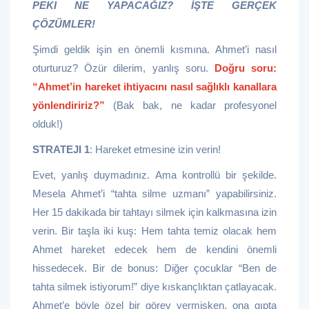
PEKI NE YAPACAĞIZ? İŞTE GERÇEK
ÇÖZÜMLER!
Şimdi geldik işin en önemli kısmına. Ahmet’i nasıl
oturturuz? Özür dilerim, yanlış soru.
Doğru soru:
“Ahmet’in hareket ihtiyacını nasıl sağlıklı kanallara
yönlendiririz?”
(Bak bak, ne kadar profesyonel
olduk!)
STRATEJI 1
: Hareket etmesine izin verin!
Evet, yanlış duymadınız. Ama kontrollü bir şekilde.
Mesela Ahmet’i “tahta silme uzmanı” yapabilirsiniz.
Her 15 dakikada bir tahtayı silmek için kalkmasına izin
verin. Bir taşla iki kuş: Hem tahta temiz olacak hem
Ahmet hareket edecek hem de kendini önemli
hissedecek. Bir de bonus: Diğer çocuklar “Ben de
tahta silmek istiyorum!” diye kıskançlıktan çatlayacak.
Ahmet’e böyle özel bir görev vermişken, ona gıpta