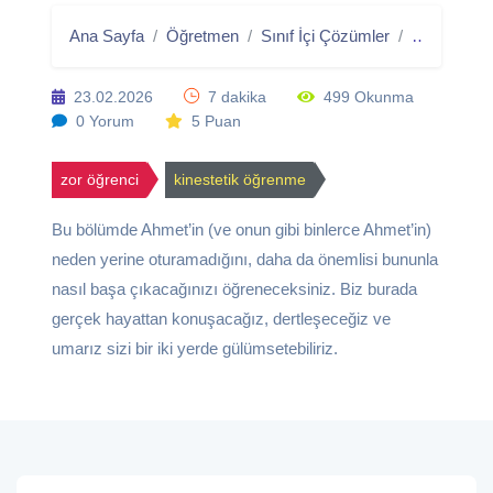
Ana Sayfa
Öğretmen
Sınıf İçi Çözümler
Yerine Otu
23.02.2026
7 dakika
499 Okunma
0 Yorum
5 Puan
zor öğrenci
kinestetik öğrenme
Bu bölümde Ahmet’in (ve onun gibi binlerce Ahmet’in)
neden yerine oturamadığını, daha da önemlisi bununla
nasıl başa çıkacağınızı öğreneceksiniz. Biz burada
gerçek hayattan konuşacağız, dertleşeceğiz ve
umarız sizi bir iki yerde gülümsetebiliriz.