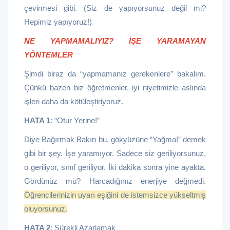
çevirmesi gibi. (Siz de yapıyorsunuz değil mi?
Hepimiz yapıyoruz!)
NE YAPMAMALIYIZ? İŞE YARAMAYAN
YÖNTEMLER
Şimdi biraz da “yapmamanız gerekenlere” bakalım.
Çünkü bazen biz öğretmenler, iyi niyetimizle aslında
işleri daha da kötüleştiriyoruz.
HATA 1
: “Otur Yerine!”
Diye Bağırmak Bakın bu, gökyüzüne “Yağma!” demek
gibi bir şey. İşe yaramıyor. Sadece siz geriliyorsunuz,
o geriliyor, sınıf geriliyor. İki dakika sonra yine ayakta.
Gördünüz mü? Harcadığınız enerjiye değmedi.
Öğrencilerinizin uyarı eşiğini de istemsizce yükseltmiş
oluyorsunuz.
HATA 2
: Sürekli Azarlamak