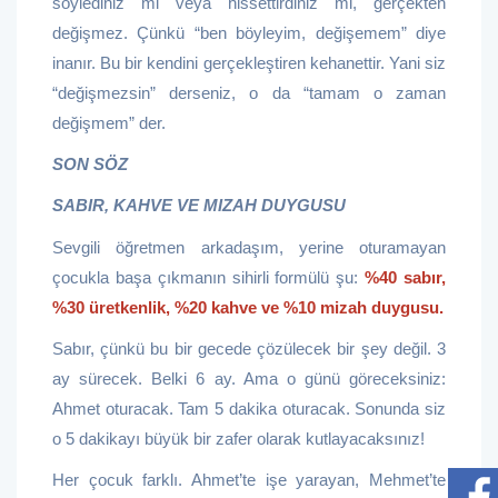
söylediniz mi veya hissettirdiniz mi, gerçekten
değişmez. Çünkü “ben böyleyim, değişemem” diye
inanır. Bu bir kendini gerçekleştiren kehanettir. Yani siz
“değişmezsin” derseniz, o da “tamam o zaman
değişmem” der.
SON SÖZ
SABIR, KAHVE VE MIZAH DUYGUSU
Sevgili öğretmen arkadaşım, yerine oturamayan
çocukla başa çıkmanın sihirli formülü şu:
%40 sabır,
%30 üretkenlik, %20 kahve ve %10 mizah duygusu.
Sabır, çünkü bu bir gecede çözülecek bir şey değil. 3
ay sürecek. Belki 6 ay. Ama o günü göreceksiniz:
Ahmet oturacak. Tam 5 dakika oturacak. Sonunda siz
o 5 dakikayı büyük bir zafer olarak kutlayacaksınız!
Her çocuk farklı. Ahmet’te işe yarayan, Mehmet’te