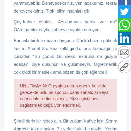
yaramayabilir. Deneyeceksiniz, yanılacaksınız, tekrar
deneyeceksiniz. Tıpkı bilim insanları gibi!
Çay-kahve çünkü... Açıklamaya gerek var mı?
Öğretmenler çayla, kahveyle ayakta duruyor.
Bununla birlikte mizah duygusu. Çünkü bazen gülmek
lazım. Ahmet 35. kez kalktığında, ona kızacağınıza
içinizden “Bu çocuk Guinness rekoruna mı gidiyor
acaba?” diye düşünün ve gülümseyin. Öğretmenlik
çok ciddi bir meslek ama bazen de çok eğlenceli!
UNUTMAYIN: O ayakta duran çocuk belki de
gelecekte ünlü bir sporcu, dans sanatçısı veya
enerji dolu bir lider olacak. Sizin işiniz onu
değiştirmek değil, yönlendirmek.
Şimdi derin bir nefes alın. Bir yudum kahve için. Sonra
Ahmet’e tekrar bakın. Bu sefer farklı bir gözle. “Yerine