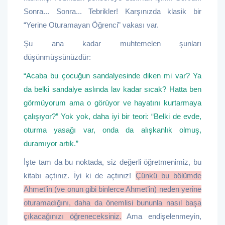
Sonra... Sonra... Tebrikler! Karşınızda klasik bir
“Yerine Oturamayan Öğrenci” vakası var.
Şu ana kadar muhtemelen şunları
düşünmüşsünüzdür:
“Acaba bu çocuğun sandalyesinde diken mi var? Ya
da belki sandalye aslında lav kadar sıcak? Hatta ben
görmüyorum ama o görüyor ve hayatını kurtarmaya
çalışıyor?” Yok yok, daha iyi bir teori: “Belki de evde,
oturma yasağı var, onda da alışkanlık olmuş,
duramıyor artık.”
İşte tam da bu noktada, siz değerli öğretmenimiz, bu
kitabı açtınız. İyi ki de açtınız!
Çünkü bu bölümde
Ahmet’in (ve onun gibi binlerce Ahmet’in) neden yerine
oturamadığını, daha da önemlisi bununla nasıl başa
çıkacağınızı öğreneceksiniz.
Ama endişelenmeyin,