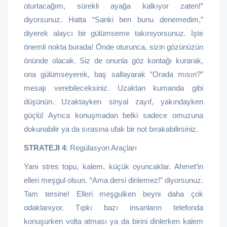
oturtacağım, sürekli ayağa kalkıyor zaten!”
diyorsunuz. Hatta “Sanki ben bunu denemedim,”
diyerek alaycı bir gülümseme takınıyorsunuz. İşte
önemli nokta burada! Önde oturunca, sizin gözünüzün
önünde olacak. Siz de onunla göz kontağı kurarak,
ona gülümseyerek, baş sallayarak “Orada mısın?”
mesajı verebileceksiniz. Uzaktan kumanda gibi
düşünün. Uzaktayken sinyal zayıf, yakındayken
güçlü! Ayrıca konuşmadan belki sadece omuzuna
dokunabilir ya da sırasına ufak bir not bırakabilirsiniz.
STRATEJI 4
: Regülasyon Araçları
Yani stres topu, kalem, küçük oyuncaklar. Ahmet’in
elleri meşgul olsun. “Ama dersi dinlemez!” diyorsunuz.
Tam tersine! Elleri meşgulken beyni daha çok
odaklanıyor. Tıpkı bazı insanların telefonda
konuşurken volta atması ya da birini dinlerken kalem