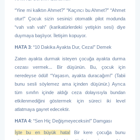
“Yine mi kalktın Ahmet?” “Kaçıncı bu Ahmet?” “Ahmet
otur!” Çocuk sizin sesinizi otomatik pilot modunda
“vah vah vah” (karikatürlerdeki yetişkin sesi) diye
duymaya başlıyor. İletişim kopuyor.
HATA 3
: “10 Dakika Ayakta Dur, Ceza!” Demek
Zaten ayakta durmak isteyen çocuğa ayakta durma
cezası vermek... Bir düşünün. Bu, çocuk için
neredeyse ödül! “Yaşasın, ayakta duracağım!” (Tabii
bunu sesli söylemez ama içinden düşünür.) Ayrıca
tüm sınıfın içinde aldığı ceza dolayısıyla bundan
etkilenmediğini göstermek için süreci iki level
atlatmaya gayret edecektir.
HATA 4
: “Sen Hiç Değişmeyeceksin!” Damgası
İşte bu en büyük hata!
Bir kere çocuğa bunu