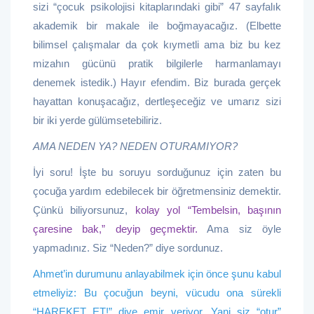
sizi “çocuk psikolojisi kitaplarındaki gibi” 47 sayfalık
akademik bir makale ile boğmayacağız. (Elbette
bilimsel çalışmalar da çok kıymetli ama biz bu kez
mizahın gücünü pratik bilgilerle harmanlamayı
denemek istedik.) Hayır efendim. Biz burada gerçek
hayattan konuşacağız, dertleşeceğiz ve umarız sizi
bir iki yerde gülümsetebiliriz.
AMA NEDEN YA? NEDEN OTURAMIYOR?
İyi soru! İşte bu soruyu sorduğunuz için zaten bu
çocuğa yardım edebilecek bir öğretmensiniz demektir.
Çünkü biliyorsunuz,
kolay yol “Tembelsin, başının
çaresine bak,” deyip geçmektir.
Ama siz öyle
yapmadınız. Siz “Neden?” diye sordunuz.
Ahmet’in durumunu anlayabilmek için önce şunu kabul
etmeliyiz: Bu çocuğun beyni, vücudu ona sürekli
“HAREKET ET!” diye emir veriyor. Yani siz “otur”