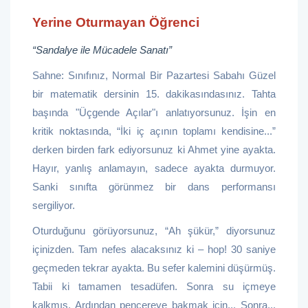
Yerine Oturmayan Öğrenci
“Sandalye ile Mücadele Sanatı”
Sahne: Sınıfınız, Normal Bir Pazartesi Sabahı Güzel
bir matematik dersinin 15. dakikasındasınız. Tahta
başında "Üçgende Açılar"ı anlatıyorsunuz. İşin en
kritik noktasında, “İki iç açının toplamı kendisine...”
derken birden fark ediyorsunuz ki Ahmet yine ayakta.
Hayır, yanlış anlamayın, sadece ayakta durmuyor.
Sanki sınıfta görünmez bir dans performansı
sergiliyor.
Oturduğunu görüyorsunuz, “Ah şükür,” diyorsunuz
içinizden. Tam nefes alacaksınız ki – hop! 30 saniye
geçmeden tekrar ayakta. Bu sefer kalemini düşürmüş.
Tabii ki tamamen tesadüfen. Sonra su içmeye
kalkmış. Ardından pencereye bakmak için... Sonra...