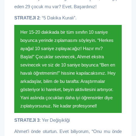
eden 29 çocuk mu var? Evet. Başardınız!
STRATEJI 2
: “5 Dakika Kuralı”.
Her 15-20 dakikada bir tüm sınıfın 10 saniye
boyunca yerinde zıplamasını söyleyin. “Herkes
ayağa! 10 saniye zıplayacağız! Hazır mı?
Başla!” Çocuklar sevinecek, Ahmet ekstra
sevinecek ve siz de 10 saniye boyunca “Ben en
havalı öğretmenim!” hissine kapılacaksınız. Hey
arkadaşlar, bilim de bu tarafta: Araştırmalar
gösteriyor ki hareket, beyin aktivitesini artırıyor.
Yani aslında çocukları daha iyi öğrensinler diye
zıplatıyorsunuz. Ne kadar profesyonel!
STRATEJI 3
: Yer Değişikliği
Ahmet’i önde oturtun. Evet biliyorum, “Onu mu önde