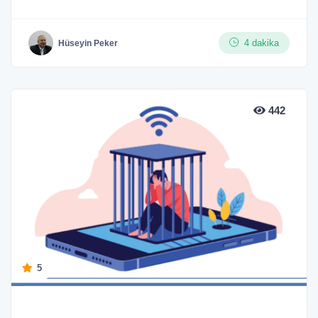
4 dakika
Hüseyin Peker
442
5