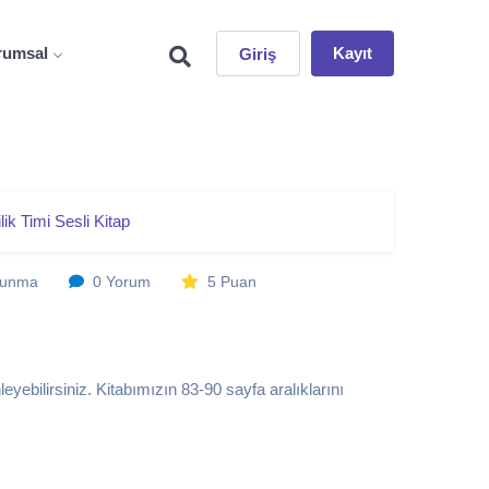
rumsal
Kayıt
Giriş
ilik Timi Sesli Kitap
kunma
0 Yorum
5 Puan
eyebilirsiniz. Kitabımızın 83-90 sayfa aralıklarını