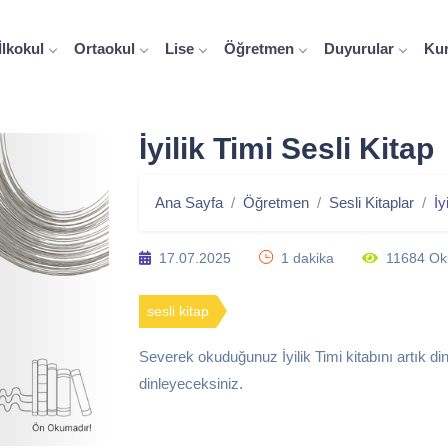
İlkokul
Ortaokul
Lise
Öğretmen
Duyurular
Ku
İyilik Timi Sesli Kitap
Ana Sayfa
Öğretmen
Sesli Kitaplar
İy
17.07.2025
1 dakika
11684 O
sesli kitap
Severek okuduğunuz İyilik Timi kitabını artık dinl
dinleyeceksiniz.