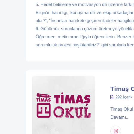
5. Hedef belirleme ve motivasyon dili üzerine farkın
Bilgin’in hazırlığı, konuşma dili ve ekip arkadaşla
olur?”, “İnsanları harekete geçiren ifadeler hangileri?
6. Günümüz sorunlarına çözüm üretmeye yönelik d
Öğretmen, metin aracılığıyla öğrencilerin “Benzer bi
sorumluluk projesi başlatabiliriz?” gibi sorularla ken
Timaş 
292 İçerik
Timaş Okul eğ
Devamı...