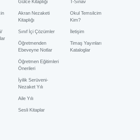
Gülce Kitaplığı
T-Sınav
çin
Akran Nezaketi
Okul Temsilcim
Kitaplığı
Kim?
i/
Sınıf İçi Çözümler
İletişim
lar
Öğretmenden
Timaş Yayınları
Ebeveyne Notlar
Kataloglar
Öğretmen Eğitimleri
Önerileri
İyilik Serüveni-
Nezaket Yılı
Aile Yılı
Sesli Kitaplar