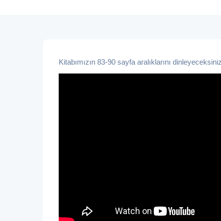
Kitabımızın 83-90 sayfa aralıklarını dinleyeceksiniz