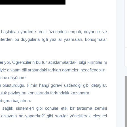
başlatılan yardım süreci üzerinden empati, duyarlılık ve
lerden bu duygularla ilgili yazılar yazmaları, konuşmalar
yor. Öğrencilerin bu tür açıklamalardaki bilgi kırıntılarını
e anlatım dili arasındaki farkları görmeleri hedeflenebilir.
erine düşünme:
 oluşturduğu, kimin hangi görevi üstlendiği gibi detaylar,
uluk paylaşımı konularında farkındalık kazandırır.
artışma başlatma:
, sağlık sistemleri gibi konular etik bir tartışma zemini
olsaydın ne yapardın?” gibi sorular yöneltilerek eleştirel