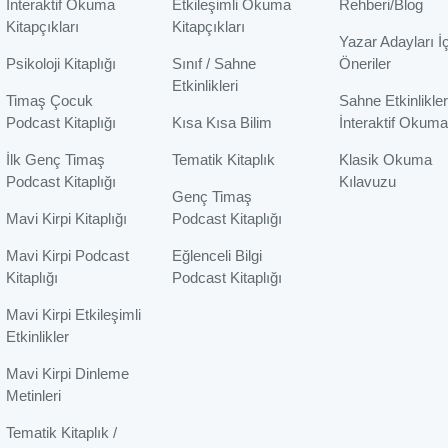
İnteraktif Okuma
Etkileşimli Okuma
Rehberi/Blog
Kitapçıkları
Kitapçıkları
Yazar Adayları İ
Psikoloji Kitaplığı
Sınıf / Sahne
Öneriler
Etkinlikleri
Timaş Çocuk
Sahne Etkinlikler
Podcast Kitaplığı
Kısa Kısa Bilim
İnteraktif Okuma
İlk Genç Timaş
Tematik Kitaplık
Klasik Okuma
Podcast Kitaplığı
Kılavuzu
Genç Timaş
Mavi Kirpi Kitaplığı
Podcast Kitaplığı
Mavi Kirpi Podcast
Eğlenceli Bilgi
Kitaplığı
Podcast Kitaplığı
Mavi Kirpi Etkileşimli
Etkinlikler
Mavi Kirpi Dinleme
Metinleri
Tematik Kitaplık /