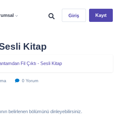
rumsal
Kayıt
Giriş
Sesli Kitap
ntamdan Fil Çıktı - Sesli Kitap
nma
0 Yorum
ın belirlenen bölümünü dinleyebilirsiniz.