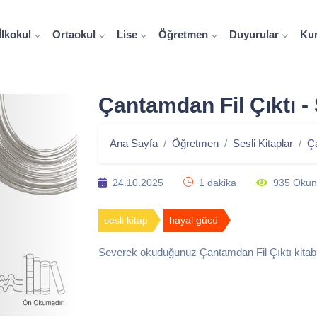
İlkokul
Ortaokul
Lise
Öğretmen
Duyurular
Ku
Çantamdan Fil Çıktı - 
Ana Sayfa
Öğretmen
Sesli Kitaplar
Ça
24.10.2025
1 dakika
935 Oku
sesli kitap
hayal gücü
Severek okuduğunuz Çantamdan Fil Çıktı kitabın