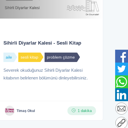
Sihirli Diyarlar Kalesi - Sesli Kitap
aile
sesli kitap
problem çözme
Severek okuduğunuz Sihirli Diyarlar Kalesi
kitabının belirlenen bölümünü dinleyebilirsiniz.
1 dakika
Timaş Okul