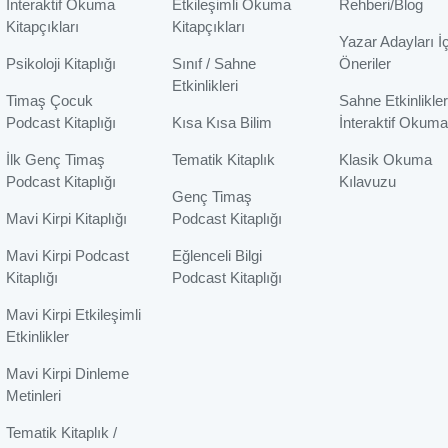
İnteraktif Okuma
Etkileşimli Okuma
Rehberi/Blog
Kitapçıkları
Kitapçıkları
Yazar Adayları İ
Psikoloji Kitaplığı
Sınıf / Sahne
Öneriler
Etkinlikleri
Timaş Çocuk
Sahne Etkinlikler
Podcast Kitaplığı
Kısa Kısa Bilim
İnteraktif Okuma
İlk Genç Timaş
Tematik Kitaplık
Klasik Okuma
Podcast Kitaplığı
Kılavuzu
Genç Timaş
Mavi Kirpi Kitaplığı
Podcast Kitaplığı
Mavi Kirpi Podcast
Eğlenceli Bilgi
Kitaplığı
Podcast Kitaplığı
Mavi Kirpi Etkileşimli
Etkinlikler
Mavi Kirpi Dinleme
Metinleri
Tematik Kitaplık /