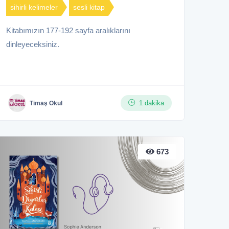
sihirli kelimeler
sesli kitap
Kitabımızın 177-192 sayfa aralıklarını
dinleyeceksiniz.
1 dakika
Timaş Okul
673