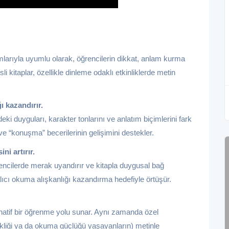
arıyla uyumlu olarak, öğrencilerin dikkat, anlam kurma
i kitaplar, özellikle dinleme odaklı etkinliklerde metin
ı kazandırır.
ki duyguları, karakter tonlarını ve anlatım biçimlerini fark
e “konuşma” becerilerinin gelişimini destekler.
i artırır.
rencilerde merak uyandırır ve kitapla duygusal bağ
lıcı okuma alışkanlığı kazandırma hedefiyle örtüşür.
ernatif bir öğrenme yolu sunar. Aynı zamanda özel
sikliği ya da okuma güçlüğü yaşayanların) metinle