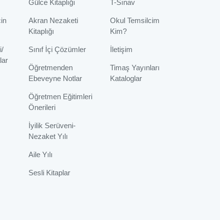
Gülce Kitaplığı
T-Sınav
çin
Akran Nezaketi
Okul Temsilcim
Kitaplığı
Kim?
i/
Sınıf İçi Çözümler
İletişim
lar
Öğretmenden
Timaş Yayınları
Ebeveyne Notlar
Kataloglar
Öğretmen Eğitimleri
Önerileri
İyilik Serüveni-
Nezaket Yılı
Aile Yılı
Sesli Kitaplar