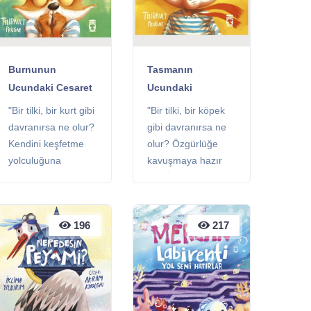
Burnunun
Tasmanın
Ucundaki Cesaret
Ucundaki
Özgürlük
"Bir tilki, bir kurt gibi
"Bir tilki, bir köpek
davranırsa ne olur?
gibi davranırsa ne
Kendini keşfetme
olur? Özgürlüğe
yolculuğuna
kavuşmaya hazır
çıkmaya hazır ol!"
ol!" Önerilen
Önerilen Sınıflar: 1.
Sınıflar: 1. ve 2.
ve 2. sınıflar
sınıflar Kitaplık:
196
196
217
217
Kitaplık: Çocuk
Çocuk Kitaplığı
Kitaplığı Sayfa: 32
Sayfa: 32 sayfa
sayfa