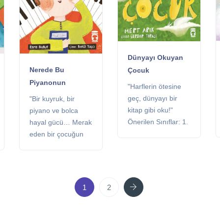
Dünyayı Okuyan
Nerede Bu
Çocuk
Piyanonun
"Harflerin ötesine
Kuyruğu?
geç, dünyayı bir
"Bir kuyruk, bir
kitap gibi oku!"
piyano ve bolca
Önerilen Sınıflar: 1.
hayal gücü… Merak
ve 2. sınıflar
eden bir çocuğun
Kitaplık: Çocuk
zekâ, müzik ve
Kitaplığı Sayfa: 32
yaratıcılıkla örülü
sayfa
yolculuğu." Önerilen
Sınıflar: 1. ve 2.
Next
1
2
sınıflar Kitaplık:
Çocuk Kitaplığı
Sayfa: 48 sayfa