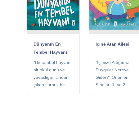
Dünyanın En
İçine Atan Ailesi
Tembel Hayvanı
"Bir tembel hayvan,
"İçimize Attığımız
bir okul günü ve
Duygular Nereye
yavaşlığın içinden
Gider?" Önerilen
çıkan sürpriz bir
Sınıflar: 1. ve 2.
yetenek hikâyesi..."
sınıflar Kitaplık:
Önerilen Sınıflar: 1.
Çocuk Kitaplığı
ve 2. sınıflar
Sayfa: 32 sayfa
Kitaplık: Çocuk
Kitaplığı Sayfa: 32
sayfa