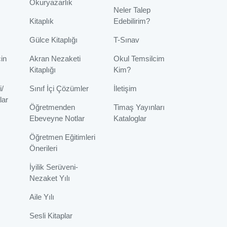
Okuryazarlık
Neler Talep
Kitaplık
Edebilirim?
Gülce Kitaplığı
T-Sınav
çin
Akran Nezaketi
Okul Temsilcim
Kitaplığı
Kim?
i/
Sınıf İçi Çözümler
İletişim
lar
Öğretmenden
Timaş Yayınları
Ebeveyne Notlar
Kataloglar
Öğretmen Eğitimleri
Önerileri
İyilik Serüveni-
Nezaket Yılı
Aile Yılı
Sesli Kitaplar