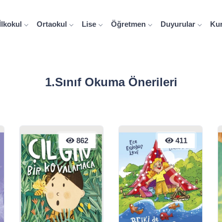
İlkokul
Ortaokul
Lise
Öğretmen
Duyurular
Ku
1.Sınıf Okuma Önerileri
862
862
411
411