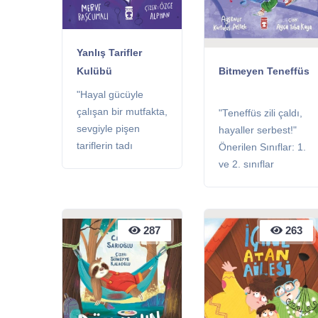
Yanlış Tarifler
Kulübü
Bitmeyen Teneffüs
"Hayal gücüyle
çalışan bir mutfakta,
"Teneffüs zili çaldı,
sevgiyle pişen
hayaller serbest!"
tariflerin tadı
Önerilen Sınıflar: 1.
bambaşka olur!
ve 2. sınıflar
Öfke kontrolü ve
Kitaplık: Çocuk
sevginin iyileştirici
Kitaplığı Sayfa: 32
gücüne dair
sayfa
287
287
263
263
eğlenceli bir
hikâye!" Önerilen
Sınıflar: 1. ve 2.
sınıflar Kitaplık:
Çocuk Kitaplığı
Sayfa: 32 sayfa