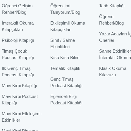
Öğrenci Gelişim
Öğrencimi
Tarih Kitaplığı
Rehberi/Blog
Tanıyorum/Blog
Öğrenci
İnteraktif Okuma
Etkileşimli Okuma
Rehberi/Blog
Kitapçıkları
Kitapçıkları
Yazar Adayları İ
Psikoloji Kitaplığı
Sınıf / Sahne
Öneriler
Etkinlikleri
Timaş Çocuk
Sahne Etkinlikler
Podcast Kitaplığı
Kısa Kısa Bilim
İnteraktif Okuma
İlk Genç Timaş
Tematik Kitaplık
Klasik Okuma
Podcast Kitaplığı
Kılavuzu
Genç Timaş
Mavi Kirpi Kitaplığı
Podcast Kitaplığı
Mavi Kirpi Podcast
Eğlenceli Bilgi
Kitaplığı
Podcast Kitaplığı
Mavi Kirpi Etkileşimli
Etkinlikler
Mavi Kirpi Dinleme