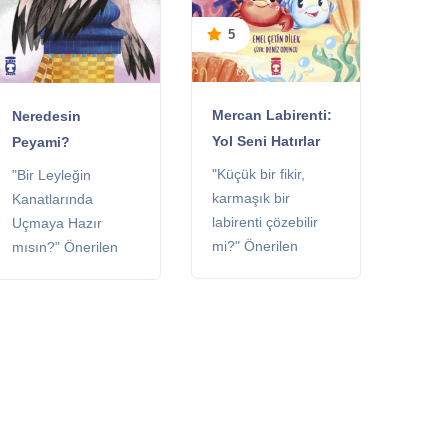
5
Mercan Labirenti:
Neredesin
Yol Seni Hatırlar
Peyami?
"Küçük bir fikir,
"Bir Leyleğin
karmaşık bir
Kanatlarında
labirenti çözebilir
Uçmaya Hazır
mi?" Önerilen
mısın?" Önerilen
Sınıflar: 1. ve 2.
Sınıflar: 1. ve 2.
sınıflar Kitaplık:
sınıflar Kitaplık:
Çocuk Kitaplığı
Çocuk Kitaplığı
Sayfa: 32 sayfa
Sayfa: 32 sayfa