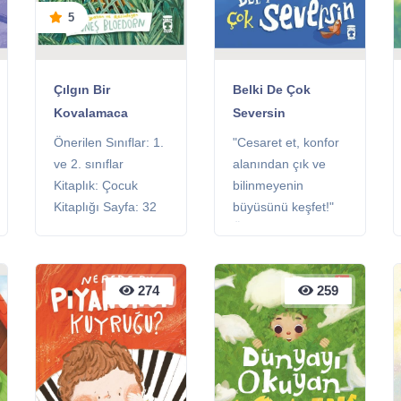
5
Çılgın Bir
Belki De Çok
Kovalamaca
Seversin
Önerilen Sınıflar: 1.
"Cesaret et, konfor
ve 2. sınıflar
alanından çık ve
Kitaplık: Çocuk
bilinmeyenin
Kitaplığı Sayfa: 32
büyüsünü keşfet!"
sayfa
Önerilen Sınıflar: 1.
ve 2. sınıflar
Kitaplık: Çocuk
274
274
259
259
Kitaplığı Sayfa: 32
sayfa