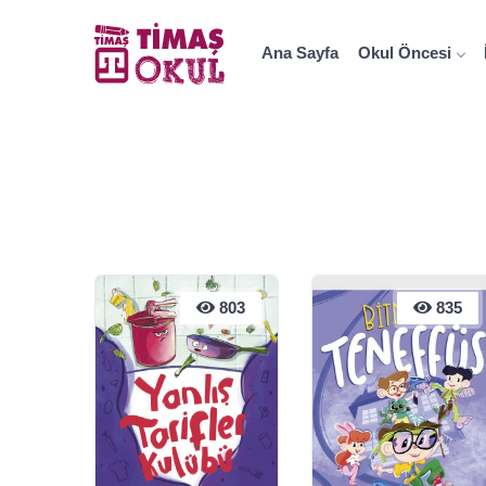
Ana Sayfa
Okul Öncesi
803
803
835
835