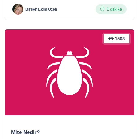
1 dakika
Birsen Ekim Özen
1508
Mite Nedir?