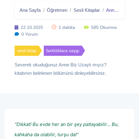
Ana Sayfa
Öğretmen
Sesli Kitaplar
Anne Biz Uzaylı mıyız? - Sesli Kitap
22.10.2025
1 dakika
585 Okunma
0 Yorum
sesli kitap
farklılıklara saygı
Severek okuduğunuz Anne Biz Uzaylı mıyız?
kitabının belirlenen bölümünü dinleyebilirsiniz.
"Dikkat! Bu evde her an bir şey patlayabilir… Bu,
kahkaha da olabilir, turşu da!"