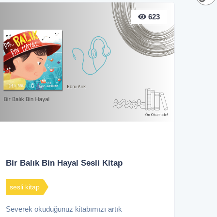
623
Bir Balık Bin Hayal Sesli Kitap
sesli kitap
Severek okuduğunuz kitabımızı artık