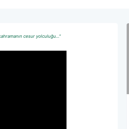
ir kahramanın cesur yolculuğu…"