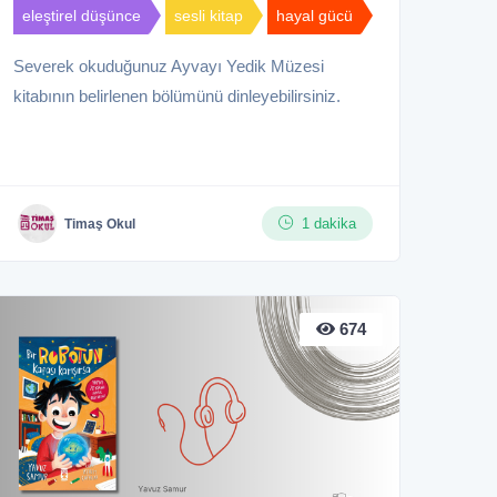
eleştirel düşünce
sesli kitap
hayal gücü
Severek okuduğunuz Ayvayı Yedik Müzesi
kitabının belirlenen bölümünü dinleyebilirsiniz.
1 dakika
Timaş Okul
674