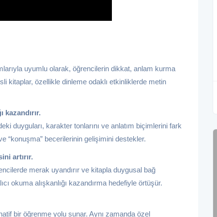
arıyla uyumlu olarak, öğrencilerin dikkat, anlam kurma
i kitaplar, özellikle dinleme odaklı etkinliklerde metin
ı kazandırır.
ki duyguları, karakter tonlarını ve anlatım biçimlerini fark
e “konuşma” becerilerinin gelişimini destekler.
i artırır.
rencilerde merak uyandırır ve kitapla duygusal bağ
lıcı okuma alışkanlığı kazandırma hedefiyle örtüşür.
ernatif bir öğrenme yolu sunar. Aynı zamanda özel