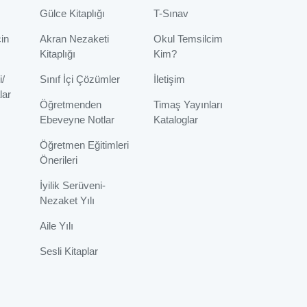
Gülce Kitaplığı
T-Sınav
çin
Akran Nezaketi
Okul Temsilcim
Kitaplığı
Kim?
i/
Sınıf İçi Çözümler
İletişim
lar
Öğretmenden
Timaş Yayınları
Ebeveyne Notlar
Kataloglar
Öğretmen Eğitimleri
Önerileri
İyilik Serüveni-
Nezaket Yılı
Aile Yılı
Sesli Kitaplar