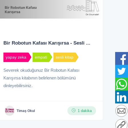
Bir Robotun Kafası Karışırsa - Sesli ...
yapay zeka
empati
sesli kitap
Severek okuduğunuz Bir Robotun Kafası
Karışırsa kitabının belirlenen bölümünü
dinleyebilirsiniz.
1 dakika
Timaş Okul