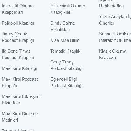
İnteraktif Okuma
Etkileşimli Okuma
Rehberi/Blog
Kitapçıkları
Kitapçıkları
Yazar Adayları İ
Psikoloji Kitaplığı
Sınıf / Sahne
Öneriler
Etkinlikleri
Timaş Çocuk
Sahne Etkinlikler
Podcast Kitaplığı
Kısa Kısa Bilim
İnteraktif Okuma
İlk Genç Timaş
Tematik Kitaplık
Klasik Okuma
Podcast Kitaplığı
Kılavuzu
Genç Timaş
Mavi Kirpi Kitaplığı
Podcast Kitaplığı
Mavi Kirpi Podcast
Eğlenceli Bilgi
Kitaplığı
Podcast Kitaplığı
Mavi Kirpi Etkileşimli
Etkinlikler
Mavi Kirpi Dinleme
Metinleri
Tematik Kitaplık /