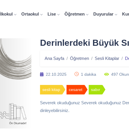
İlkokul
Ortaokul
Lise
Öğretmen
Duyurular
Ku
Derinlerdeki Büyük Sır
Ana Sayfa
Öğretmen
Sesli Kitaplar
De
22.10.2025
1 dakika
497 Oku
sesli kitap
cesaret
sabır
Severek okuduğunuz Severek okuduğunuz Derinl
dinleyebilirsiniz.