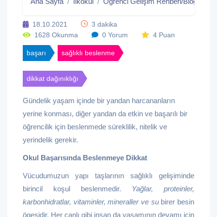
Ana Sayfa
İlkokul
Öğrenci Gelişim Rehberi/Blog
Ok
18.10.2021
3 dakika
1628 Okunma
0 Yorum
4 Puan
başarı
sağlıklı beslenme
dikkat dağınıklığı
Gündelik yaşam içinde bir yandan harcananların
yerine konması, diğer yandan da etkin ve başarılı bir
öğrencilik için beslenmede süreklilik, nitelik ve
yerindelik gerekir.
Okul Başarısında Beslenmeye Dikkat
Vücudumuzun yapı taşlarının sağlıklı gelişiminde
birincil koşul beslenmedir.
Yağlar, proteinler,
karbonhidratlar, vitaminler, mineraller ve su
birer besin
ögesidir. Her canlı gibi insan da yaşamının devamı için