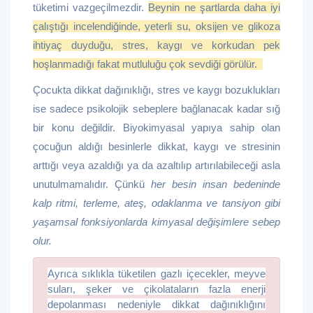
tüketimi vazgeçilmezdir.
Beynin ne şartlarda daha iyi
çalıştığı incelendiğinde, yeterli su, oksijen ve glikoza
ihtiyaç duyduğu, stres, kaygı ve korkudan pek
hoşlanmadığı fakat mutluluğu çok sevdiği görülür.
Çocukta dikkat dağınıklığı, stres ve kaygı bozuklukları
ise sadece psikolojik sebeplere bağlanacak kadar sığ
bir konu değildir. Biyokimyasal yapıya sahip olan
çocuğun aldığı besinlerle dikkat, kaygı ve stresinin
arttığı veya azaldığı ya da azaltılıp artırılabileceği asla
unutulmamalıdır. Çünkü
her besin insan bedeninde
kalp ritmi, terleme, ateş, odaklanma ve tansiyon gibi
yaşamsal fonksiyonlarda kimyasal değişimlere sebep
olur.
Ayrıca sıklıkla tüketilen gazlı içecekler, meyve
suları, şeker ve çikolataların fazla enerji
depolanması nedeniyle dikkat dağınıklığını