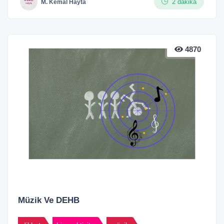
2 dakika
M. Kemal Hayta
4870
Müzik Ve DEHB