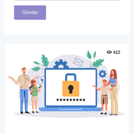
Gönder
422