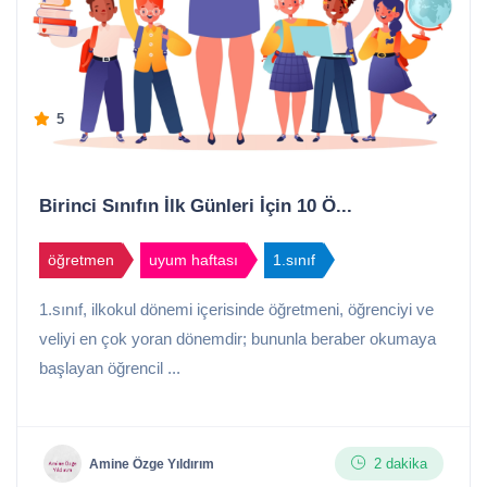
5
Birinci Sınıfın İlk Günleri İçin 10 Ö...
öğretmen
uyum haftası
1.sınıf
1.sınıf, ilkokul dönemi içerisinde öğretmeni, öğrenciyi ve
veliyi en çok yoran dönemdir; bununla beraber okumaya
başlayan öğrencil ...
2 dakika
Amine Özge Yıldırım