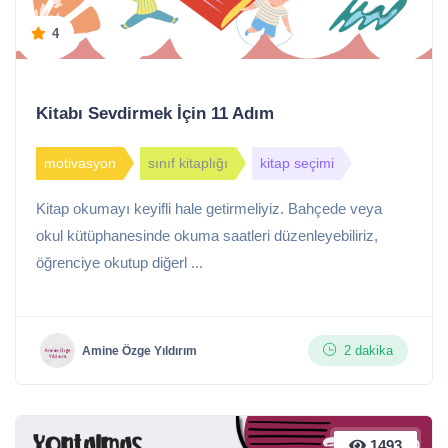
4
Kitabı Sevdirmek İçin 11 Adım
motivasyon
sınıf kitaplığı
kitap seçimi
Kitap okumayı keyifli hale getirmeliyiz. Bahçede veya
okul kütüphanesinde okuma saatleri düzenleyebiliriz,
öğrenciye okutup diğerl ...
2 dakika
Amine Özge Yıldırım
1493