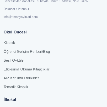
Bahçelievler Mahallesi, Zübeyde Hanım Caddesi, No:8. 34260
Üsküdar / İstanbul
info@timasyayinlari.com
Okul Öncesi
Kitaplık
Öğrenci Gelişim Rehberi/Blog
Sesli Öyküler
Etkileşimli Okuma Kitapçıkları
Aile Katılımlı Etkinlikler
Tematik Kitaplık
İlkokul