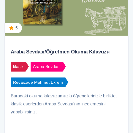
5
Araba Sevdası/Öğretmen Okuma Kılavuzu
klasik
Araba Sevdası
Recaizade Mahmut Ekrem
Buradaki okuma kılavuzumuzla öğrencilerinizle birlikte,
klasik eserlerden Araba Sevdası'nın incelemesini
yapabilirsiniz.