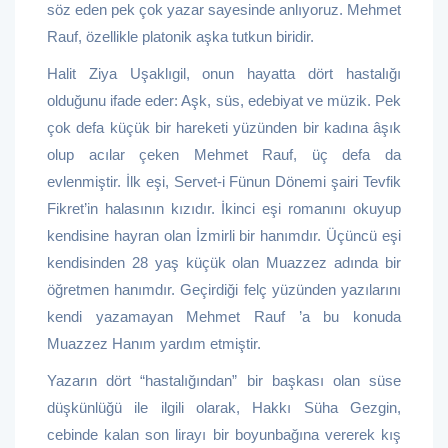
söz eden pek çok yazar sayesinde anlıyoruz. Mehmet
Rauf, özellikle platonik aşka tutkun biridir.
Halit Ziya Uşaklıgil, onun hayatta dört hastalığı
olduğunu ifade eder: Aşk, süs, edebiyat ve müzik. Pek
çok defa küçük bir hareketi yüzünden bir kadına âşık
olup acılar çeken Mehmet Rauf, üç defa da
evlenmiştir. İlk eşi, Servet-i Fünun Dönemi şairi Tevfik
Fikret’in halasının kızıdır. İkinci eşi romanını okuyup
kendisine hayran olan İzmirli bir hanımdır. Üçüncü eşi
kendisinden 28 yaş küçük olan Muazzez adında bir
öğretmen hanımdır. Geçirdiği felç yüzünden yazılarını
kendi yazamayan Mehmet Rauf ’a bu konuda
Muazzez Hanım yardım etmiştir.
Yazarın dört “hastalığından” bir başkası olan süse
düşkünlüğü ile ilgili olarak, Hakkı Süha Gezgin,
cebinde kalan son lirayı bir boyunbağına vererek kış