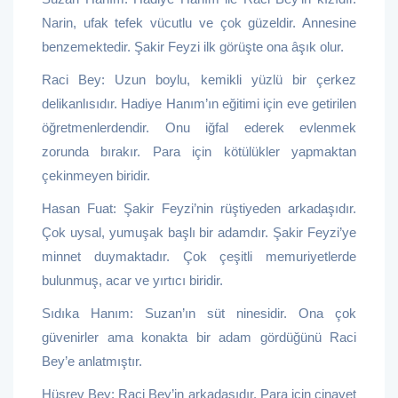
Narin, ufak tefek vücutlu ve çok güzeldir. Annesine
benzemektedir. Şakir Feyzi ilk görüşte ona âşık olur.
Raci Bey: Uzun boylu, kemikli yüzlü bir çerkez
delikanlısıdır. Hadiye Hanım’ın eğitimi için eve getirilen
öğretmenlerdendir. Onu iğfal ederek evlenmek
zorunda bırakır. Para için kötülükler yapmaktan
çekinmeyen biridir.
Hasan Fuat: Şakir Feyzi’nin rüştiyeden arkadaşıdır.
Çok uysal, yumuşak başlı bir adamdır. Şakir Feyzi’ye
minnet duymaktadır. Çok çeşitli memuriyetlerde
bulunmuş, acar ve yırtıcı biridir.
Sıdıka Hanım: Suzan’ın süt ninesidir. Ona çok
güvenirler ama konakta bir adam gördüğünü Raci
Bey’e anlatmıştır.
Hüsrev Bey: Raci Bey’in arkadaşıdır. Para için cinayet