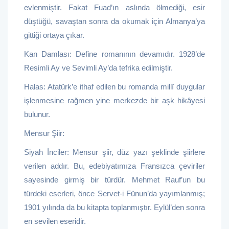
evlenmiştir. Fakat Fuad’ın aslında ölmediği, esir
düştüğü, savaştan sonra da okumak için Almanya’ya
gittiği ortaya çıkar.
Kan Damlası: Define romanının devamıdır. 1928’de
Resimli Ay ve Sevimli Ay’da tefrika edilmiştir.
Halas: Atatürk’e ithaf edilen bu romanda millî duygular
işlenmesine rağmen yine merkezde bir aşk hikâyesi
bulunur.
Mensur Şiir:
Siyah İnciler: Mensur şiir, düz yazı şeklinde şiirlere
verilen addır. Bu, edebiyatımıza Fransızca çeviriler
sayesinde girmiş bir türdür. Mehmet Rauf’un bu
türdeki eserleri, önce Servet-i Fünun’da yayımlanmış;
1901 yılında da bu kitapta toplanmıştır. Eylül’den sonra
en sevilen eseridir.