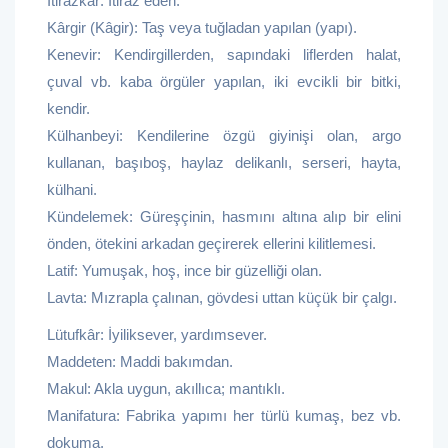
İtirazkâr: İtiraz eden.
Kârgir (Kâgir): Taş veya tuğladan yapılan (yapı).
Kenevir: Kendirgillerden, sapındaki liflerden halat,
çuval vb. kaba örgüler yapılan, iki evcikli bir bitki,
kendir.
Külhanbeyi: Kendilerine özgü giyinişi olan, argo
kullanan, başıboş, haylaz delikanlı, serseri, hayta,
külhani.
Kündelemek: Güreşçinin, hasmını altına alıp bir elini
önden, ötekini arkadan geçirerek ellerini kilitlemesi.
Latif: Yumuşak, hoş, ince bir güzelliği olan.
Lavta: Mızrapla çalınan, gövdesi uttan küçük bir çalgı.
Lütufkâr: İyiliksever, yardımsever.
Maddeten: Maddi bakımdan.
Makul: Akla uygun, akıllıca; mantıklı.
Manifatura: Fabrika yapımı her türlü kumaş, bez vb.
dokuma.