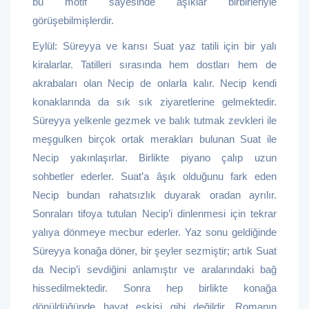
bu motif sayesinde âşıklar birbirleriyle
görüşebilmişlerdir.
Eylül: Süreyya ve karısı Suat yaz tatili için bir yalı
kiralarlar. Tatilleri sırasında hem dostları hem de
akrabaları olan Necip de onlarla kalır. Necip kendi
konaklarında da sık sık ziyaretlerine gelmektedir.
Süreyya yelkenle gezmek ve balık tutmak zevkleri ile
meşgulken birçok ortak merakları bulunan Suat ile
Necip yakınlaşırlar. Birlikte piyano çalıp uzun
sohbetler ederler. Suat’a âşık olduğunu fark eden
Necip bundan rahatsızlık duyarak oradan ayrılır.
Sonraları tifoya tutulan Necip’i dinlenmesi için tekrar
yalıya dönmeye mecbur ederler. Yaz sonu geldiğinde
Süreyya konağa döner, bir şeyler sezmiştir; artık Suat
da Necip’i sevdiğini anlamıştır ve aralarındaki bağ
hissedilmektedir. Sonra hep birlikte konağa
dönüldüğünde hayat eskisi gibi değildir. Romanın