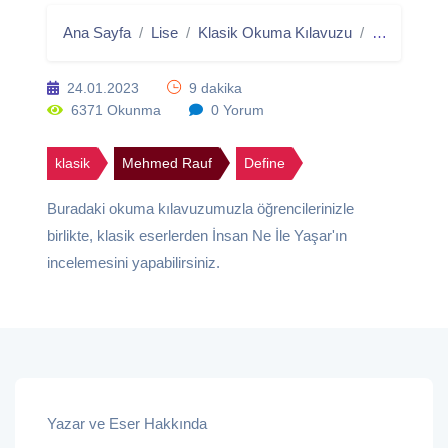
Ana Sayfa
Lise
Klasik Okuma Kılavuzu
Define/Öğr
24.01.2023
9 dakika
6371 Okunma
0 Yorum
klasik
Mehmed Rauf
Define
Buradaki okuma kılavuzumuzla öğrencilerinizle
birlikte, klasik eserlerden İnsan Ne İle Yaşar'ın
incelemesini yapabilirsiniz.
Yazar ve Eser Hakkında