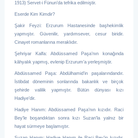
1913) Servet-i Fünun’da tefrika edilmiştir.
Eserde Kim Kimdir?
Şakir Feyzi: Erzurum Hastanesinde başhekimlik
yapmıştır. Güvenilir, yardımsever, cesur biridir.
Cinayet romanlarına meraklıdır.
Şehriyar Kalfa: Abdüssamed Paşa’nın konağında
kâhyalık yapmış, evlenip Erzurum’a yerleşmiştir.
Abdüssamed Paşa: Abdülhamid’in paşalarındandır.
İstibdat döneminin sonlarında bakanlık ve birçok
şehirde valilik yapmıştır. Bütün dünyası kızı
Hadiye’dir.
Hadiye Hanım: Abdüssamed Paşa’nın kızıdır. Raci
Bey’le boşandıktan sonra kızı Suzan’la yalnız bir
hayat sürmeye başlamıştır.
Suzan Hanım: Hadiye Hanım ile Raci Bey’in kızıdır.