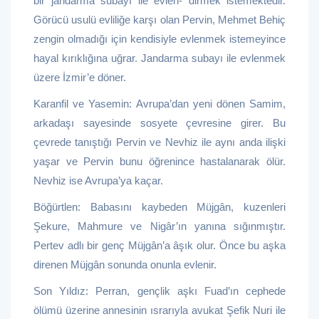
bir jandarma subayı ile evlen- dirmek istemektedir.
Görücü usulü evliliğe karşı olan Pervin, Mehmet Behiç
zengin olmadığı için kendisiyle evlenmek istemeyince
hayal kırıklığına uğrar. Jandarma subayı ile evlenmek
üzere İzmir’e döner.
Karanfil ve Yasemin: Avrupa’dan yeni dönen Samim,
arkadaşı sayesinde sosyete çevresine girer. Bu
çevrede tanıştığı Pervin ve Nevhiz ile aynı anda ilişki
yaşar ve Pervin bunu öğrenince hastalanarak ölür.
Nevhiz ise Avrupa’ya kaçar.
Böğürtlen: Babasını kaybeden Müjgân, kuzenleri
Şekure, Mahmure ve Nigâr’ın yanına sığınmıştır.
Pertev adlı bir genç Müjgân’a âşık olur. Önce bu aşka
direnen Müjgân sonunda onunla evlenir.
Son Yıldız: Perran, gençlik aşkı Fuad’ın cephede
ölümü üzerine annesinin ısrarıyla avukat Şefik Nuri ile